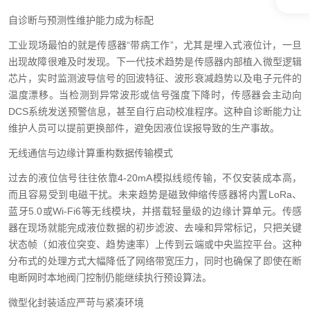
自诊断与预测性维护能力成为标配
工业现场最怕的就是传感器“带病工作”，尤其是埋入式液位计，一旦
出现故障很难及时发现。下一代技术趋势是传感器内部植入微型逻辑
芯片，实时监测波导信号的回波特征、波形衰减趋势以及电子元件的
温度漂移。当检测到异常波形或信号强度下降时，传感器会主动向
DCS系统发送预警信息，甚至自行启动校准程序。这种自诊断能力让
维护人员可以提前更换部件，避免因液位误报导致的生产事故。
无线通信与边缘计算重构数据传输模式
过去的液位信号往往依靠4-20mA模拟线缆传输，不仅安装成本高，
而且容易受到电磁干扰。未来趋势是磁致伸缩传感器将内置LoRa、
蓝牙5.0或Wi-Fi6等无线模块，并搭载轻量级的边缘计算单元。传感
器在现场就能完成液位数据的初步滤波、去噪和异常标记，只把关键
状态帧（如液位突变、趋势速率）上传到云端或中央监控平台。这种
分布式的处理方式大幅降低了网络带宽压力，同时也确保了即使在断
电断网时本地阀门控制仍能继续执行预设算法。
微型化封装适应严苛与紧凑环境