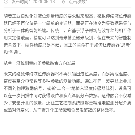
发布时间：2026-05-18
点击次数：
随着工业自动化对液位测量精度的要求越来越高，磁致伸缩液位传感
器已经不再仅仅是一个简单的变送器，而是正在演变为集数据采集与
分析于一体的智能终端。传统上，它基于浮子磁场与波导丝的相互作
用来定位液面，精度可以达到毫米甚至微米级别，但在未来的智能制
造背景下，硬件精度只是基础，真正的革命在于如何让传感器“思考”
和“沟通”。
从单一液位测量向多参数融合方向发展
未来的磁致伸缩液位传感器将不再只输出液位高度，而是集成温度、
密度甚至介电常数等多种参数的测量功能。通过在同一波导丝上叠加
不同的物理激励信号，或者“二合一”地植入温度传感器阵列，设备可
以在一次扫描中同时获得液位和多点温度分布数据。这种融合不仅减
少了安装开孔的数量，还让工艺控制系统能够更精准地监测分层介质
或热对流变化，从而提升化工储罐和食品发酵罐的整体效率。