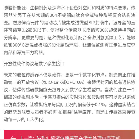
随着新能源、生物制药及深海水下设备对空间和材质的特殊要求，传
感器外壳正在从常规的304不锈钢向钛合金或特种陶瓷复合结构演
变。磁致伸缩元件的驱动芯片被集成进微型SIP封装中，波导丝的直
径可缩至0.2毫米以下，使得整个传感器长度缩短30%却保持相同的
分辨率。更重要的是，这种微型化设计配合全密封氩弧焊工艺，能够
抵御300°C高温或极强的酸化腐蚀环境，让液位监测真正走进反应釜
内部和深海压力容器。
开放性软件协议与数字孪生接口
未来的液位传感器不仅是硬件，更是一个数字化节点。制造商正在推
动统一的开放协议（如IO-Link或OPC UA）来替代封闭的私有通信协
议，使得传感器数据能无缝导入到数字孪生模型中。当我们建立一个
储罐的虚拟副本后，传感器提供的实时液位和波动频率可以反过来修
正仿真参数，让模拟结果与实际工况的偏差低于0.1%。这种虚实结合
的趋势意味着决策者不必再“拍脑袋”估算库存，而是由传感器直接驱
动每一步的工艺优化。
磁致伸缩液位传感器在污水处理中表现如何？
上一篇：