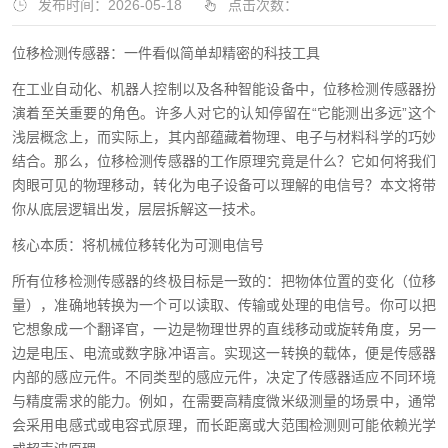
发布时间：2026-05-18
点击次数：
位移检测传感器：一件看似简单却精密的科技工具
在工业自动化、机器人控制以及各种智能设备中，位移检测传感器扮
演着至关重要的角色。许多人对它的认知停留在“它能测出多远”这个
浅层概念上，而实际上，其内部蕴藏着物理、电子与材料科学的巧妙
结合。那么，位移检测传感器的工作原理究竟是什么？它如何将我们
肉眼可见的物理移动，转化为电子设备可以理解的电信号？本文将带
你从底层逻辑出发，层层拆解这一技术。
核心本质：将机械位移转化为可测电信号
所有位移检测传感器的终极目标是一致的：把物体位置的变化（位移
量），准确地转换为一个可以读取、传输或处理的电信号。你可以把
它想象成一个翻译官，一边是物理世界的直线移动或旋转角度，另一
边是电压、电流或数字脉冲语言。实现这一转换的载体，便是传感器
内部的感应元件。不同类型的感应元件，决定了传感器适应不同环境
与精度需求的能力。例如，在需要高精度微米级测量的场景中，通常
会采用电感式或电容式原理，而长距离或大范围检测则可能依赖光学