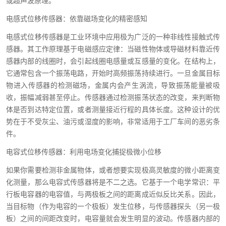
或超声波原理。
电感式位移传感器：依靠磁场变化的精密感知
电感式位移传感器是工业环境中应用极为广泛的一种非线性接触式传
感器。其工作原理基于电磁感应定律：当磁性物体或导磁材料靠近传
感器内部的线圈时，会引起线圈电感量或互感量的变化。在结构上，
它通常包含一个振荡电路，开始时高频振荡持续进行。一旦金属目标
物进入传感器的检测磁场，金属内会产生涡流，导致振荡能量被吸
收，振幅减弱甚至停止。传感器通过检测振荡状态的改变，来判断物
体是否到达特定位置，或者测量接近行程的具体长度。这种设计的优
势在于不受灰尘、油污或湿度的影响，非常适用于工厂车间的恶劣条
件。
电容式位移传感器：利用电场变化捕捉极微小位移
如果你需要检测非金属物体，或者想要实现极高灵敏度的微小距离变
化测量，那么电容式传感器将是不二之选。它基于一个电学常识：平
行板电容器的电容值，与两极板之间的距离成近似反比关系。因此，
当目标物（作为电容的一个极板）发生位移，与传感器探头（另一极
板）之间的间距改变时，电容量就会发生明显的波动。传感器内部的