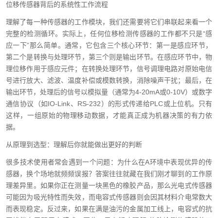
位移传感器背后的系统性工作流程
理解了每一种传感器的工作模块，我们还需要将它们串联起来看一个
完整的检测循环。实际上，任何位移检测传感器的工作都不只是“感
应一下”那么简单。通常，它包含三个核心环节：第一是感应环节，
第二个是转换与处理环节，第三个则是输出环节。在感应环节中，物
理位移作用于感应元件；在转换处理环节，信号调理电路对原始电信
号进行放大、滤波、温度补偿或模数转换，消除噪声干扰；最后，在
输出环节，处理后的信号以模拟量（通常为4-20mA或0-10V）或数字
通信协议（如IO-Link、RS-232）的形式传递给PLC或上位机。只有
这样，一组原始的物理移动数据，才能真正成为机器决策的有力依
据。
从原理到选型：理解后你就能做出更好的判断
很多技术使用者常会遇到一个问题：为什么在A环境中表现优异的传
感器，换个场地就频频误报？答案往往就藏在我们刚才聊到的工作原
理差异里。如果你正在测量一块黑色的橡胶产品，那么光电式传感器
可能因为吸光特性而失效，而电容式传感器则会因其材料介电常数大
而表现稳定。反过来，如果在满是油污的金属加工线上，电容式的抗