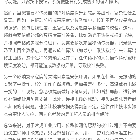
零功能，只需按下按钮，系统便能自行完成初步的偏差修正。
然而，当您需要将传感器的绝对精度提升到较高等级时，复杂性便会
显现。例如，在振动分析或高精度定位系统中，校准不再仅仅是零点
的调整，还包括线性度、重复性以及灵敏度等多维度的校验。这时，
您就需要依赖外部的高精度基准设备，比如激光干涉仪或标准量块，
并按照严格的步骤分点进行。您需要多次来回移动传感器，记录数十
乃至上百个数据点，再通过软件算法（如最小二乘法拟合）来计算出
修正曲线。这个过程的繁琐之处在于，任何微小的人为操作抖动或环
境温度波动，都可能造成数据的异常，导致校准失败。
另一个影响复杂程度的关键因素是安装环境。如果在恒温、无振动的
实验室中操作，校准工作自然顺畅。但如果是在多尘、高温或有电磁
干扰的工厂现场，您必须提前做好环境应对，比如增加屏蔽、进行温
度补偿或使用防震支架。此外，连接电缆的松动、接头的氧化等看似
不起眼的小问题，也会让校准数据变得飘忽不定，这往往比技术步骤
本身更让人头疼，因为它考验的是工程人员的排查经验。
总体来说，对于常规工业应用，位移检测传感器的校准过程并不需要
顶尖工程师才能完成，只要您备好厂家手册、一套可靠的标准工具，