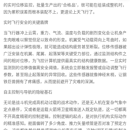
的实时位移监控，批量生产出的“合格品”，很可能在组装成整机时，
因为累积误差而根本装配不上，更遑论上天飞行了。
实时飞行安全的关键盾牌
当飞行器冲上云霄，重力、气流、温度与负载的剧烈变化会让机身产
生肉眼难以察觉但足以致命的形变。机翼受气动载荷向上弯曲时，如
果超出设计弹性极限，就可能造成结构疲劳甚至断裂。位移传感器被
广泛安装在机翼、尾翼、起落架等关键受力部位，通过监测结构件之
间的相对位移，为飞控计算机提供最真实的结构健康数据。一旦实时
监测到的位移值偏离安全阈值，系统会立即触发报警或自动调整飞行
参数，甚至阻止起落架的异常回收。这些传感器就像神经末梢，让钢
铁巨兽拥有了疼痛感，从而提前避开了灾难的深渊。
自主控制与导航的隐秘基石
无论是战斗机完成高机动过载的战术动作，还是无人机在复杂气象中
定点悬停，又或者是运载火箭将卫星精准送入既定轨道，这一切都离
不开高度精密的控制逻辑。控制逻辑的起点，是对执行机构实际动作
的精准感知。舱面偏转了多少角度、推力矢量喷管是否对准了预定方