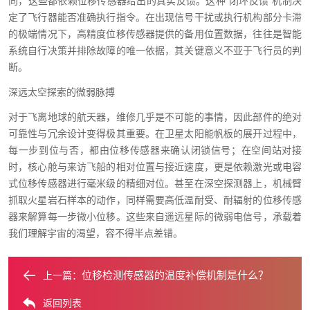
向，这些都依赖位移传感器给出的真实反馈。这种“闭环反馈”机制决
定了飞行器能否准确执行指令。在出现信号干扰或执行机构部分卡滞
的极端情况下，高精度位移传感器提供的备用位置数据，往往是智能
系统自行决策并排除故障的唯一依据，其关键意义不亚于飞行员的判
断。
深远太空探索的微弱脉搏
对于飞离地球的航天器，维修几乎是不可能的事情，因此部件的绝对
可靠性与冗余设计变得极其重要。在卫星太阳能帆板的展开过程中，
每一步到位与否，都由位移传感器来确认闭锁信号；在空间站对接
时，核心舱与来访飞船的相对位置与接近速度，更是依赖激光或电容
式位移传感器进行毫米级的精细对位。甚至在深空探测器上，机械臂
抓取火星岩石样本的动作，同样需要高低温耐受、耐辐射的位移传感
器来解算每一步微小位移。这些来自遥远星际的微弱电信号，承载着
我们理解宇宙的渴望，容不得半点差错。
位移检测传感器的温度补偿机制是什么？
上一篇：
返回列表