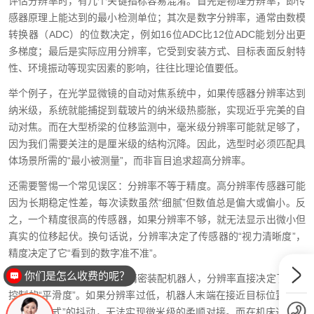
评估分辨率时，有几个关键指标容易混淆。首先是物理分辨率，即传
感器原理上能达到的最小检测单位；其次是数字分辨率，通常由数模
转换器（ADC）的位数决定，例如16位ADC比12位ADC能划分出更
多梯度；最后是实际应用分辨率，它受到安装方式、目标表面反射特
性、环境振动等现实因素的影响，往往比理论值要低。
举个例子，在光学显微镜的自动对焦系统中，如果传感器分辨率达到
纳米级，系统就能捕捉到载玻片的纳米级热膨胀，实现近乎完美的自
动对焦。而在大型桥梁的位移监测中，毫米级分辨率可能就足够了，
因为我们需要关注的是厘米级的结构沉降。因此，选型时必须匹配具
体场景所需的“最小被测量”，而非盲目追求超高分辨率。
还需要警惕一个常见误区：分辨率不等于精度。高分辨率传感器可能
因为长期稳定性差，每次读数虽然“细腻”但数值总是偏大或偏小。反
之，一个精度很高的传感器，如果分辨率不够，就无法显示出微小但
真实的位移起伏。换句话说，分辨率决定了传感器的“视力清晰度”，
精度决定了它“看到的数字准不准”。
你们是怎么收费的呢？
在工业自动化应用中，比如精密装配机器人，分辨率直接决定了定位
控制的“平滑度”。如果分辨率过低，机器人末端在接近目标位置时会
产生“步进式”的抖动，无法实现微米级的柔顺对接。而在机床进给系