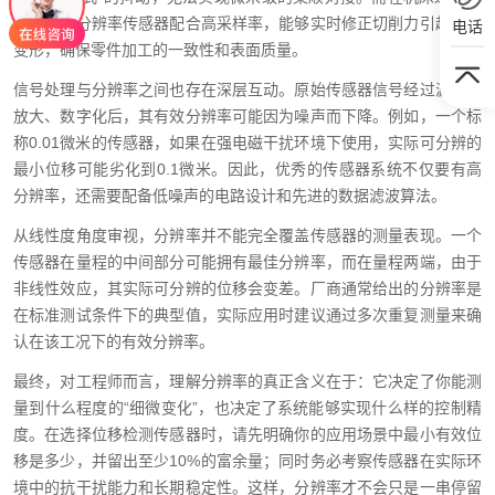
统中，高分辨率传感器配合高采样率，能够实时修正切削力引起的热
电话
变形，确保零件加工的一致性和表面质量。
信号处理与分辨率之间也存在深层互动。原始传感器信号经过滤波、
放大、数字化后，其有效分辨率可能因为噪声而下降。例如，一个标
称0.01微米的传感器，如果在强电磁干扰环境下使用，实际可分辨的
最小位移可能劣化到0.1微米。因此，优秀的传感器系统不仅要有高
分辨率，还需要配备低噪声的电路设计和先进的数据滤波算法。
从线性度角度审视，分辨率并不能完全覆盖传感器的测量表现。一个
传感器在量程的中间部分可能拥有最佳分辨率，而在量程两端，由于
非线性效应，其实际可分辨的位移会变差。厂商通常给出的分辨率是
在标准测试条件下的典型值，实际应用时建议通过多次重复测量来确
认在该工况下的有效分辨率。
最终，对工程师而言，理解分辨率的真正含义在于：它决定了你能测
量到什么程度的“细微变化”，也决定了系统能够实现什么样的控制精
度。在选择位移检测传感器时，请先明确你的应用场景中最小有效位
移是多少，并留出至少10%的富余量；同时务必考察传感器在实际环
境中的抗干扰能力和长期稳定性。这样，分辨率才不会只是一串停留