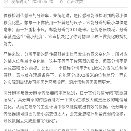
发布时间：2026-05-20
点击次数：
位移检测传感器的分辨率，笼统地讲，是传感器能够检测到的最小位
移变化量。想象一下你使用一把普通的尺子，它能分辨的最小单位是
毫米；而一把游标卡尺，却能分辨到0.01毫米。在传感器领域，分辨
率就是这个“最小刻度”，它直接决定了你对物理世界细微变化的捕捉
能力。
严格来说，分辨率指的是传感器输出信号发生有意义变化时，所对应
的输入位移最小变化值。这并不等同于传感器的精度，但高分辨率是
达成高精度的前提。比如，一个标称分辨率为0.1微米的激光位移传
感器，意味着在理想条件下，它能区分出0.1微米的位移差异，而它
的实际测量误差可能因为环境噪声、温度漂移等因素而更大。
高分辨率与低分辨率传感器的本质区别，在于它们对信号的“敏感度
层级”。高分辨率的传感器能将一个微小位移放大成更细致的电信号
变化，从而在嘈杂的工业环境中依然能提取出有效的数据。低分辨率
传感器则可能因为最小跳变值太大，会完全忽略掉那些微弱的位移，
导致数据丢失或测量“阶梯化”。