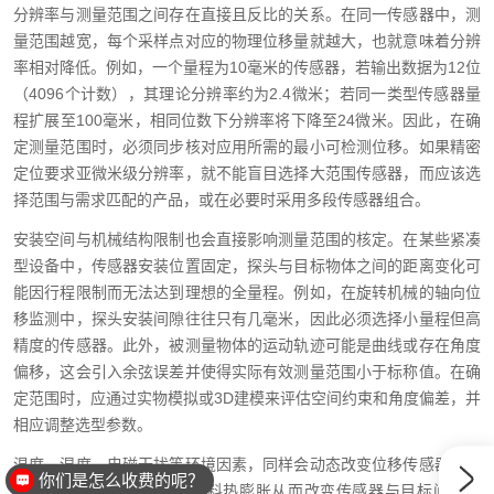
分辨率与测量范围之间存在直接且反比的关系。在同一传感器中，测
量范围越宽，每个采样点对应的物理位移量就越大，也就意味着分辨
率相对降低。例如，一个量程为10毫米的传感器，若输出数据为12位
（4096个计数），其理论分辨率约为2.4微米；若同一类型传感器量
程扩展至100毫米，相同位数下分辨率将下降至24微米。因此，在确
定测量范围时，必须同步核对应用所需的最小可检测位移。如果精密
定位要求亚微米级分辨率，就不能盲目选择大范围传感器，而应该选
择范围与需求匹配的产品，或在必要时采用多段传感器组合。
安装空间与机械结构限制也会直接影响测量范围的核定。在某些紧凑
型设备中，传感器安装位置固定，探头与目标物体之间的距离变化可
能因行程限制而无法达到理想的全量程。例如，在旋转机械的轴向位
移监测中，探头安装间隙往往只有几毫米，因此必须选择小量程但高
精度的传感器。此外，被测量物体的运动轨迹可能是曲线或存在角度
偏移，这会引入余弦误差并使得实际有效测量范围小于标称值。在确
定范围时，应通过实物模拟或3D建模来评估空间约束和角度偏差，并
相应调整选型参数。
温度、湿度、电磁干扰等环境因素，同样会动态改变位移传感器的有
你们是怎么收费的呢？
效测量范围。高温会导致材料热膨胀从而改变传感器与目标间的间