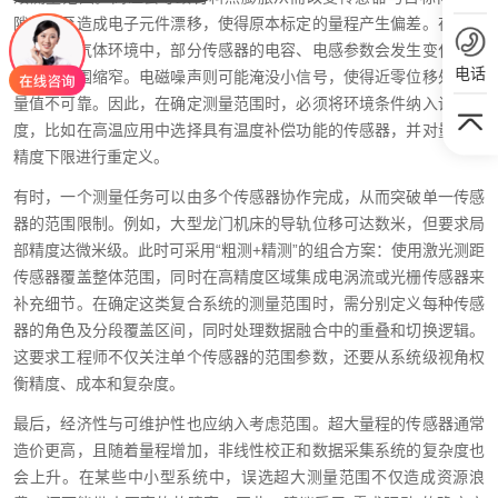
隙，甚至造成电子元件漂移，使得原本标定的量程产生偏差。在高湿
或腐蚀性气体环境中，部分传感器的电容、电感参数会发生变化，导
电话
致线性范围缩窄。电磁噪声则可能淹没小信号，使得近零位移处的测
量值不可靠。因此，在确定测量范围时，必须将环境条件纳入设计裕
度，比如在高温应用中选择具有温度补偿功能的传感器，并对量程的
精度下限进行重定义。
有时，一个测量任务可以由多个传感器协作完成，从而突破单一传感
器的范围限制。例如，大型龙门机床的导轨位移可达数米，但要求局
部精度达微米级。此时可采用“粗测+精测”的组合方案：使用激光测距
传感器覆盖整体范围，同时在高精度区域集成电涡流或光栅传感器来
补充细节。在确定这类复合系统的测量范围时，需分别定义每种传感
器的角色及分段覆盖区间，同时处理数据融合中的重叠和切换逻辑。
这要求工程师不仅关注单个传感器的范围参数，还要从系统级视角权
衡精度、成本和复杂度。
最后，经济性与可维护性也应纳入考虑范围。超大量程的传感器通常
造价更高，且随着量程增加，非线性校正和数据采集系统的复杂度也
会上升。在某些中小型系统中，误选超大测量范围不仅造成资源浪