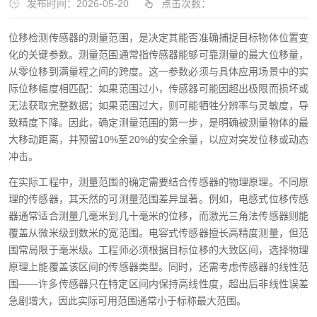
发布时间：2026-05-20
点击次数：
位移检测传感器的测量范围，是决定其能否准确捕捉目标物体位置变
化的关键参数。测量范围通常指传感器能够可靠测量的最大位移量，
从零位移到满量程之间的跨度。这一参数必须与具体应用场景中的实
际位移幅度相匹配：如果范围过小，传感器可能因超出极限而损坏或
无法获取完整数据；如果范围过大，则可能牺牲分辨率与灵敏度，导
致精度下降。因此，确定测量范围的第一步，是明确被测量物体的最
大移动距离，并预留10%至20%的安全余量，以应对突发位移或动态
冲击。
在实际工程中，测量范围的确定需要结合传感器的物理原理。不同原
理的传感器，其天然的可测量范围差异显著。例如，电感式位移传感
器通常适合测量几毫米到几十毫米的位移，而激光三角法传感器则能
覆盖从微米级到数米的宽范围。电容式传感器擅长高精度测量，但范
围常局限于毫米级。工程师必须根据目标位移的大致区间，选择物理
原理上能覆盖该区间的传感器类型。同时，还需考虑传感器的线性范
围——许多传感器只在特定区间内保持高线性度，超出后非线性误差
急剧增大，因此实际可用范围通常小于标称最大范围。