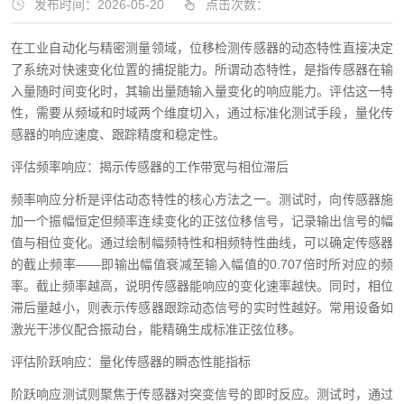
发布时间：2026-05-20
点击次数：
在工业自动化与精密测量领域，位移检测传感器的动态特性直接决定
了系统对快速变化位置的捕捉能力。所谓动态特性，是指传感器在输
入量随时间变化时，其输出量随输入量变化的响应能力。评估这一特
性，需要从频域和时域两个维度切入，通过标准化测试手段，量化传
感器的响应速度、跟踪精度和稳定性。
评估频率响应：揭示传感器的工作带宽与相位滞后
频率响应分析是评估动态特性的核心方法之一。测试时，向传感器施
加一个振幅恒定但频率连续变化的正弦位移信号，记录输出信号的幅
值与相位变化。通过绘制幅频特性和相频特性曲线，可以确定传感器
的截止频率——即输出幅值衰减至输入幅值的0.707倍时所对应的频
率。截止频率越高，说明传感器能响应的变化速率越快。同时，相位
滞后量越小，则表示传感器跟踪动态信号的实时性越好。常用设备如
激光干涉仪配合振动台，能精确生成标准正弦位移。
评估阶跃响应：量化传感器的瞬态性能指标
阶跃响应测试则聚焦于传感器对突变信号的即时反应。测试时，通过