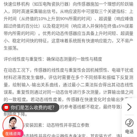
快速位移机构（如压电陶瓷执行器）向传感器施加一个理想的阶跃输
入，同时高速采集输出信号。从响应波形中可提取三个关键指标：上
升时间（从终值的10%上升到90%所需的时间）、超调量（响应峰值
超过终值的百分比）以及稳定时间（响应进入并保持在终值±5%误差
带内所需的时间）。优秀的动态传感器应当具备上升时间短、超调量
小、稳定时间快的特征，这意味着系统既有快速响应能力，又不易产
生振荡。
评价线性度与重复性：确保动态测量的一致性与精度
在动态工况下，传感器的线性度与重复性会因机械惯性、电磁干扰或
材料迟滞而发生偏移。评估时需要在多个不同频率和振幅下反复测
量，绘制输入-输出关系曲线，通过最小二乘法拟合得出其动态线性
误差。重复性则通过对同一动态信号进行多次测量，计算输出值之间
的一致程度。若动态线性度差，传感器在快速变化时会输出失真信
号；若重复性差，则每次测量的参考基线都不稳定，最终导致系统控
你们是怎么收费的呢？
制精度下降。
考虑环境与安装因素：动态特性并非孤立参数
电话
传感器的动态特性并非仅由元器件本身决定，其安装方式、连接电缆