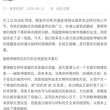
发布时间：2026-05-21
点击次数：
在工业自动化领域，精准的位移测量是保障设备高效运转的核心环
节。传统的接触式传感器虽然应用广泛，却难以避免因磨损、摩擦导
致的精度下降和寿命缩短问题。而磁致伸缩位移传感器的出现，则彻
底改变了这一局面。今天，我们就来深入探讨浙达精益磁致伸缩位移
传感器是如何通过独特的物理原理，实现无接触、高可靠性的精准测
量。
磁致伸缩效应的巧妙应用是技术基石
要理解这种传感器的非接触式测量，首先需要认识一个关键的物理现
象——磁致伸缩效应。简单来说，当某些特殊材料（如镍铁合金）处
于变化的磁场中时，其微观结构会发生瞬间的弹性形变，从而产生一
个微弱的机械波，即“扭转波”或“应变波”。浙达精益正是利用了这一
科学原理，将电子脉冲信号与机械振动完美结合，为长距离、高精度
的位移测量找到了突破口。这项技术的核心在于，它不依赖物理接触
来获取位置信息，而是通过磁场与材料的交互来间接感知，从根本上
消除了摩擦磨损。