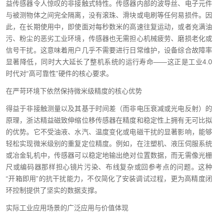
益传感器令人惊叹的非接触式特性。传感器内部的波导丝、电子元件
与被测物体之间完全隔离，没有滚珠、滑块或电刷等任何易损件。因
此，在长期使用中，即使面对每秒数米的高速往复运动，或者充满油
污、粉尘的恶劣工业环境，传感器也无需担心机械疲劳、磨损老化或
信号干扰。这意味着用户几乎不需要进行日常维护，设备综合故障率
显著降低，同时大大延长了整机系统的运行寿命——这正是工业4.0
时代对“高可靠性”硬件的核心要求。
在严苛环境下依然保持微米级精度的核心优势
得益于非接触测量以及其基于时间差（而非电压衰减或光电反射）的
原理，浙达精益磁致伸缩位移传感器在精度和稳定性上拥有无可比拟
的优势。它不受油液、水汽、温度变化或电磁干扰的显著影响，能够
轻松实现微米级别的重复定位精度。例如，在注塑机、液压伺服系统
或冶金轧机中，传感器可以稳定地输出绝对位置数据，而无需像光栅
尺或编码器那样担心镜片污染、布线复杂或回参考点的问题。这种
“开箱即用”的抗干扰能力，不仅简化了安装调试过程，更为高精度闭
环控制提供了坚实的数据支撑。
实际工业应用场景的广泛应用与价值体现