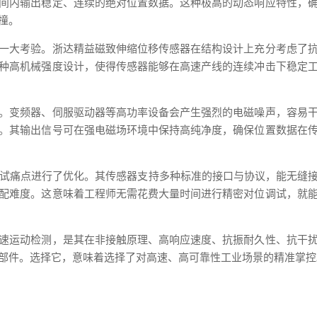
间内输出稳定、连续的绝对位置数据。这种极高的动态响应特性，
撞。
一大考验。浙达精益磁致伸缩位移传感器在结构设计上充分考虑了
种高机械强度设计，使得传感器能够在高速产线的连续冲击下稳定
。变频器、伺服驱动器等高功率设备会产生强烈的电磁噪声，容易
。其输出信号可在强电磁场环境中保持高纯净度，确保位置数据在
试痛点进行了优化。其传感器支持多种标准的接口与协议，能无缝接
配难度。这意味着工程师无需花费大量时间进行精密对位调试，就
速运动检测，是其在非接触原理、高响应速度、抗振耐久性、抗干
部件。选择它，意味着选择了对高速、高可靠性工业场景的精准掌控