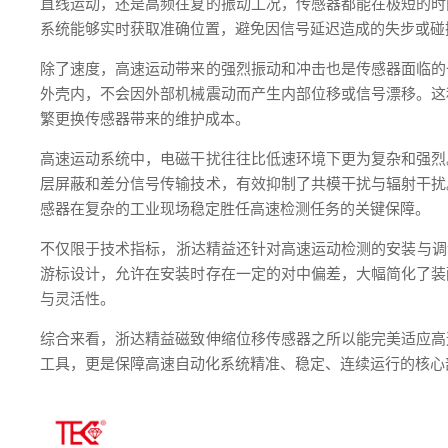
直线运动，还是高频往复的振动工况，传感器都能在极短的时
系统能够实时获取准确位置，避免因信号延迟造成的失步或碰
除了速度，高速运动带来的强烈振动和冲击也是传感器面临的
外壳内，不会因外部机械震动而产生内部位移或信号漂移。这
繁更换传感器带来的维护成本。
高速运动系统中，电磁干扰往往比低速环境下更为复杂和强烈
层屏蔽和差分信号传输技术，有效抑制了共模干扰与辐射干扰
感器在复杂的工业现场稳定胜任高速检测任务的关键保障。
不仅限于技术指标，浙达精益还针对高速运动检测的安装与调
游标设计，允许在安装时存在一定的对中偏差，大幅简化了装
与灵活性。
综合来看，浙达精益磁致伸缩位移传感器之所以能完美适应高
工具，更是保障高速自动化系统精准、稳定、连续运行的核心