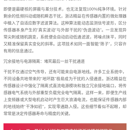
即便是最硬核的屏蔽与差分技术，也无法复现100%纯净环境。针对
剩余的低频抖动或随机瞬态干扰，浙达精益在传感器内置的微处理器
中植入了自适应数字滤波算法。这种算法能动态监测信号波形，区分
传感器本身产生的“真实波动”与外部干扰的“伪造波动”。一旦发现异
常尖刺或随机跳变，系统便会自动启动低通滤波，将噪点抹平，同时
又精准保留真实变化的斜率。这项技术如同一面智能“筛子”，只容许
有用的信息通过。
冗余接地与电源隔离：堵死最后一丝干扰通道
干扰不仅通过空气传导，还有可能来自电源地线。许多工业系统中，
不同设备共地带来的“地环路”极易成为干扰的入侵通道。浙达精益在
传感器设计中强化了隔离式直流电源模块和独立冗余接地端口，将传
感器电气系统与外部重型负载完全电气隔离。这样一来，即便生产线
上变频器或大型电机启动时产生巨大浪涌电流，也能保证传感器内部
的地线始终“干净如初”，实现零通路入侵。这些细节看似不起眼，却
常常是决定传感器寿命与精度的关键。