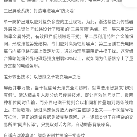
三层屏蔽系统：打造电磁噪声“防火墙”
单一防护层难以应对复杂多变的工业现场。为此，浙达精益为传感器
外层及关键信号线路设计了精密的“三层屏蔽”系统。第一层采用高导
磁率金属外壳，有效阻拦低频磁场干扰；第二层利用特种合金编织
网，形成法拉第笼结构，专门应对高频辐射噪声；第三层则在光电隔
离与内部电路布局上做足功夫，通过物理隔离阻断共模干扰。这套组
合策略能将外界电磁场强度削弱90%以上，就如同为传感器穿上了量
身定制的电磁盔甲。
差分输出技术：以智能之矛攻克噪声之盾
屏蔽并非万能，当干扰信号无法完全消除时，就需要用智慧来“辨别
真假”。浙达精益引入差分信号传输技术，即让有效信号以正、反两
种相位同时传输，而外界电磁干扰则会以相同相位叠加到两条线路
上。在接收端，通过高速运算放大器将差值提取出来——干扰信号相
互抵消，真正的测量数据则被完整保留。这一逻辑类似于在嘈杂的交
易所里“同声传译”，只提取对话内容，自动屏蔽背景噪音。
自适应滤波算法：智能识别并擦除干扰条纹