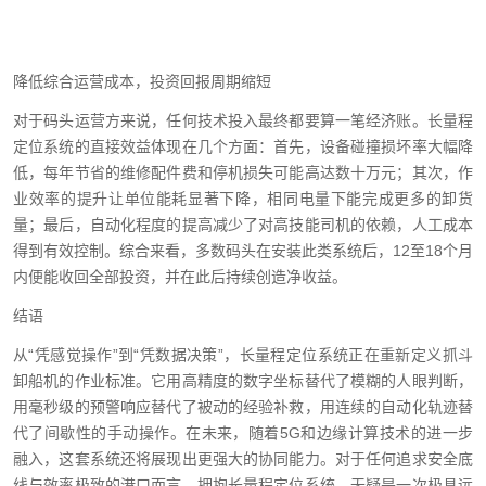
降低综合运营成本，投资回报周期缩短
对于码头运营方来说，任何技术投入最终都要算一笔经济账。长量程
定位系统的直接效益体现在几个方面：首先，设备碰撞损坏率大幅降
低，每年节省的维修配件费和停机损失可能高达数十万元；其次，作
业效率的提升让单位能耗显著下降，相同电量下能完成更多的卸货
量；最后，自动化程度的提高减少了对高技能司机的依赖，人工成本
得到有效控制。综合来看，多数码头在安装此类系统后，12至18个月
内便能收回全部投资，并在此后持续创造净收益。
结语
从“凭感觉操作”到“凭数据决策”，长量程定位系统正在重新定义抓斗
卸船机的作业标准。它用高精度的数字坐标替代了模糊的人眼判断，
用毫秒级的预警响应替代了被动的经验补救，用连续的自动化轨迹替
代了间歇性的手动操作。在未来，随着5G和边缘计算技术的进一步
融入，这套系统还将展现出更强大的协同能力。对于任何追求安全底
线与效率极致的港口而言，拥抱长量程定位系统，无疑是一次极具远