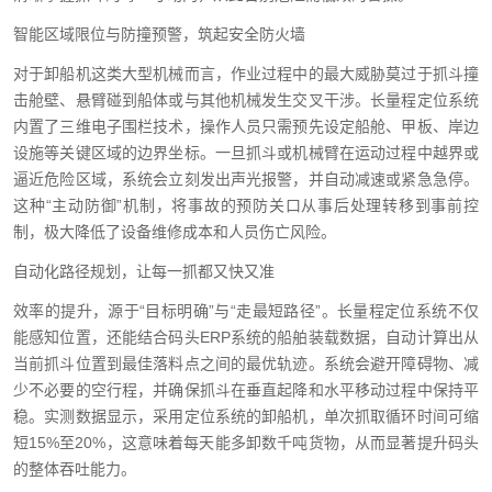
智能区域限位与防撞预警，筑起安全防火墙
对于卸船机这类大型机械而言，作业过程中的最大威胁莫过于抓斗撞
击舱壁、悬臂碰到船体或与其他机械发生交叉干涉。长量程定位系统
内置了三维电子围栏技术，操作人员只需预先设定船舱、甲板、岸边
设施等关键区域的边界坐标。一旦抓斗或机械臂在运动过程中越界或
逼近危险区域，系统会立刻发出声光报警，并自动减速或紧急急停。
这种“主动防御”机制，将事故的预防关口从事后处理转移到事前控
制，极大降低了设备维修成本和人员伤亡风险。
自动化路径规划，让每一抓都又快又准
效率的提升，源于“目标明确”与“走最短路径”。长量程定位系统不仅
能感知位置，还能结合码头ERP系统的船舶装载数据，自动计算出从
当前抓斗位置到最佳落料点之间的最优轨迹。系统会避开障碍物、减
少不必要的空行程，并确保抓斗在垂直起降和水平移动过程中保持平
稳。实测数据显示，采用定位系统的卸船机，单次抓取循环时间可缩
短15%至20%，这意味着每天能多卸数千吨货物，从而显著提升码头
的整体吞吐能力。