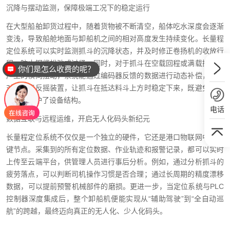
沉降与摆动监测，保障极端工况下的稳定运行
在大型船舶卸货过程中，随着货物被不断清空，船体吃水深度会逐渐
变浅，导致船舱地面与卸船机之间的相对高度发生持续变化。长量程
定位系统可以实时监测抓斗的沉降状态，并及时修正卷扬机的收放行
程，防止钢缆松弛或过紧。同时，对于抓斗在空载回程或满载抛投时
你们是怎么收费的呢？
产生的横向摆动，系统能通过编码器反馈的数据进行动态补偿，甚至
对接智能反摇装置，让抓斗在抵达料斗上方时稳定下来，既避免了撒
料，又保护了设备结构。
电话
数据互联与远程运维，开启无人化码头新纪元
长量程定位系统不仅仅是一个独立的硬件，它还是港口物联网中的关
键节点。采集到的所有定位数据、作业轨迹和报警记录，都可以实时
上传至云端平台，供管理人员进行事后分析。例如，通过分析抓斗的
疲劳落点，可以判断司机操作习惯是否合理；通过长周期的精度漂移
数据，可以提前预警机械部件的磨损。更进一步，当定位系统与PLC
控制器深度集成后，整个卸船机便能实现从“辅助驾驶”到“全自动巡
航”的跨越，最终迈向真正的无人化、少人化码头。