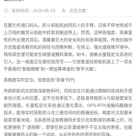
发布时间：2026-05-23
点击次数：
在繁忙的港口码头，抓斗卸船机如同巨人的手臂，日夜不停地将成千
上万吨的散货从船舱中抓取到输送带上。然而，这种高强度、高重复
性的作业模式背后，潜藏着巨大的安全风险和效率瓶颈。传统的操作
方式极度依赖司机的经验与肉眼判断，在扬尘、强光或夜晚环境中，
稍有疏忽便可能发生碰撞或撒料事故。如今，随着长量程定位系统的
引入，这一局面正在被彻底改写——它就像是给卸船机装上了一双永
不疲倦的“智能眼睛”和一颗运算神速的“数字大脑”。
高精度实时定位，彻底告别“盲操”时代
传统卸船机在抓取深舱物料时，司机往往只能通过模糊的视线和手感
来估计抓斗的位置，这不仅效率低下，还极易导致抓斗与船舱壁发生
剧烈碰撞。长量程定位系统通过激光雷达、GPS-RTK或编码器融合
技术，能够实时获取抓斗在三维空间内的精确坐标，精度可达到厘米
级甚至毫米级。当系统将这些数据同步显示在控制室的屏幕上时，司
机便拥有了“透视眼”，即使在粉尘弥漫或伸手不见五指的黑夜，也能
清晰掌握抓斗的每一寸动向，从此告别危险而低效的盲操。