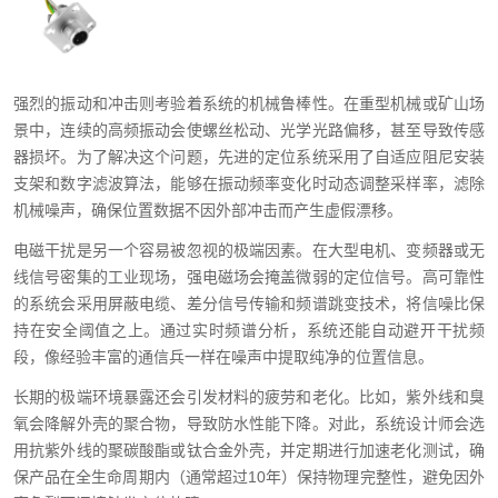
强烈的振动和冲击则考验着系统的机械鲁棒性。在重型机械或矿山场
景中，连续的高频振动会使螺丝松动、光学光路偏移，甚至导致传感
器损坏。为了解决这个问题，先进的定位系统采用了自适应阻尼安装
支架和数字滤波算法，能够在振动频率变化时动态调整采样率，滤除
机械噪声，确保位置数据不因外部冲击而产生虚假漂移。
电磁干扰是另一个容易被忽视的极端因素。在大型电机、变频器或无
线信号密集的工业现场，强电磁场会掩盖微弱的定位信号。高可靠性
的系统会采用屏蔽电缆、差分信号传输和频谱跳变技术，将信噪比保
持在安全阈值之上。通过实时频谱分析，系统还能自动避开干扰频
段，像经验丰富的通信兵一样在噪声中提取纯净的位置信息。
长期的极端环境暴露还会引发材料的疲劳和老化。比如，紫外线和臭
氧会降解外壳的聚合物，导致防水性能下降。对此，系统设计师会选
用抗紫外线的聚碳酸酯或钛合金外壳，并定期进行加速老化测试，确
保产品在全生命周期内（通常超过10年）保持物理完整性，避免因外