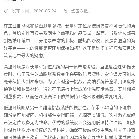
发布时间：2026-05-24
点击次数：
在工业自动化和精密测量领域，长量程定位系统扮演着不可替代的角
色，其稳定性直接关系到生产效率和产品质量。然而，当系统被部署
到极端环境中——无论是严寒的北极、酷热的沙漠，还是高湿度的海
洋平台——它的性能是否还能保持如初？这正是许多工程师和项目决
策者心中最大的疑虑。
高温环境是对长量程定位系统的第一道严峻考验。当温度超过50摄氏
度时，电子元件的热膨胀系数变化会导致信号漂移，定位误差可能从
毫米级扩大到厘米级。为了应对这一挑战，高端系统普遍采用温度补
偿算法和耐热材料，通过在电路板上集成多个温度传感器，实时调整
测量参数，从而在70度高温下依然保持亚毫米级别的重复精度。
低温环境则从另一个维度挑战系统的稳定性。在零下40度的环境中，
润滑剂可能凝固，机械部件变得脆弱，光源亮度降低，这对激光或超
声波定位设备尤为致命。优秀的系统设计会选用低温特种油脂、加热
恒温模块以及抗冷缩的光学镜片，确保在极端寒冷中启动时无需预热
即可快速进入稳定工作状态，避免因温度骤变导致的机械卡滞或信号