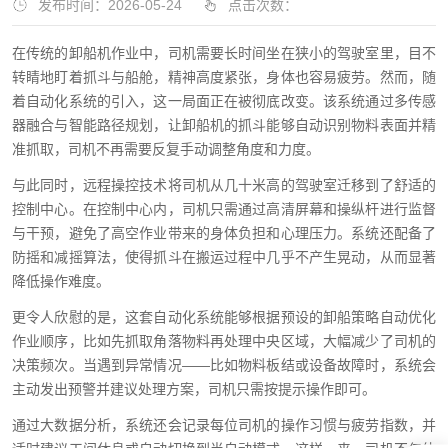
发布时间：2026-05-24
点击次数：
在传统的卸船机作业中，司机需要长时间坐在狭小的驾驶室里，目不
转睛地盯着抓斗与船舱，精神高度紧张，身体也容易疲劳。然而，随
着自动化系统的引入，这一局面正在被彻底改变。该系统通过多传感
器融合与智能路径规划，让卸船机的抓斗能够自动识别物料表面并精
准抓取，司机不再需要反复手动调整角度和力度。
与此同时，远程操控技术将司机从几十米高的驾驶室迁移到了舒适的
控制中心。在控制中心内，司机只需通过高清屏幕和操纵杆进行监督
与干预，避免了高空作业带来的身体负担和心理压力。系统还配备了
防摇和减摇算法，使得抓斗在搬运过程中几乎不产生晃动，从而显著
降低操作难度。
更令人欣慰的是，这套自动化系统能够根据预设的卸船策略自动优化
作业顺序，比如先抓取角落物料再处理中央区域，大幅减少了司机的
决策频次。当遇到异常情况——比如物料板结或设备故障时，系统会
主动发出预警并建议处理方案，司机只需按提示操作即可。
通过大数据分析，系统还会记录每位司机的操作习惯与疲劳指数，并