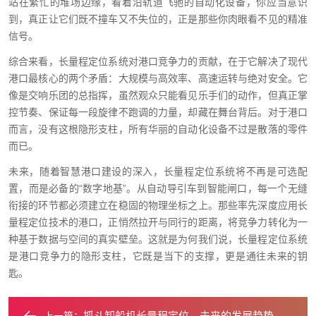
站在繁忙的堆场边缘，看着沿轨道飞驰的自动化设备，你应当意识
到，真正让它们既不撞车又不失位的，正是那些你肉眼看不见的精准
信号。
综合来看，长量程定位系统对港口竞争力的贡献，在于它解决了现代
港口最核心的两个矛盾：大规模与高效率、高速运转与绝对安全。它
像是交响乐团的总指挥，虽然观众只能看见乐手们的动作，但真正掌
控节奏、保证每一段旋律不跑调的力量，却藏在舞台背后。对于港口
而言，没有这根隐形支柱，所有华丽的自动化设备不过是散落的零件
而已。
未来，随着智慧港口建设的深入，长量程定位系统将不再是可选配
置，而是必备的“数字地基”。从自动导引车到智能闸口，每一个无缝
衔接的环节都必须建立在稳固的物理坐标之上。那些率先深度应用长
量程定位技术的港口，正悄然拉开与同行的距离，将竞争力转化为一
种基于数据与空间的真实壁垒。这就是为何我们说，长量程定位系统
是港口竞争力的隐形支柱，它既是当下的支撑，更是通往未来的钥
匙。
抓斗卸船机长量程定位，未来的发展趋势是什么？