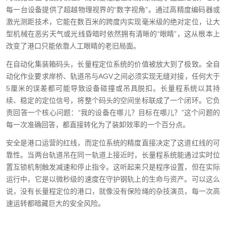
每一台设备提供了超越物理视界的“数字视角”。通过高精度编码器或
激光测距技术，它能在数百米的跨度内实现毫米级的绝对定位，让大
型机械在恶劣天气或光线昏暗时依然拥有清晰的“眼睛”，这从根本上
改变了港口只能依靠人工眼睛的老旧局面。
在自动化集装箱码头，长量程定位系统的价值被放大到了极致。全自
动化作业要求岸桥、轨道吊与AGV之间必须实现无缝对接，任何大于
5厘米的误差都可能导致设备碰撞或吊具脱扣。长量程系统以其持
续、稳定的定位信号，将整个码头的空间坐标联成了一个闭环。它负
责回答一个核心问题：“我的设备在哪儿？目标在哪儿？”这个问题的
每一次准确回答，都直接转化为了装卸效率的一个百分点。
安全是港口运营的红线，而定位系统的精度直接决定了这道红线的可
靠性。当两台轨道吊在同一轨道上接近时，长量程系统能通过实时位
置互锁机制触发减速和停止指令。这听起来只是程序设置，但在实际
运行中，它是以微秒级的速度在守护钢轨上的生命与资产。可以这么
说，没有长量程定位的港口，就像没有保险绳的杂技演员，每一次高
速运转都暗藏巨大的安全风险。