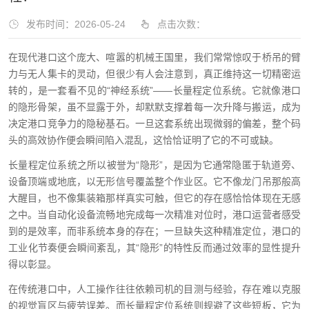
发布时间：2026-05-24
点击次数：
在现代港口这个庞大、喧嚣的机械王国里，我们常常惊叹于桥吊的臂
力与无人集卡的灵动，但很少有人会注意到，真正维持这一切精密运
转的，是一套看不见的“神经系统”——长量程定位系统。它就像港口
的隐形骨架，虽不显露于外，却默默支撑着每一次升降与搬运，成为
决定港口竞争力的隐秘基石。一旦这套系统出现微弱的偏差，整个码
头的高效协作便会瞬间陷入混乱，这恰恰证明了它的不可或缺。
长量程定位系统之所以被誉为“隐形”，是因为它通常隐匿于轨道旁、
设备顶端或地底，以无形信号覆盖整个作业区。它不像龙门吊那般高
大醒目，也不像集装箱那样真实可触，但它的存在感恰恰体现在无感
之中。当自动化设备流畅地完成每一次精准对位时，港口运营者感受
到的是效率，而非系统本身的存在；一旦缺失这种精准定位，港口的
工业化节奏便会瞬间紊乱，其“隐形”的特性反而通过效率的显性提升
得以彰显。
在传统港口中，人工操作往往依赖司机的目测与经验，存在难以克服
的视觉盲区与疲劳误差。而长量程定位系统则规避了这些短板，它为