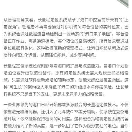
从管理视角来看，长量程定位系统赋予了港口中控室前所未有的“上
帝视角”。管理者不再需要通过对讲机询问每台设备的实时位置，因
为系统会通过数据流自动绘制出一张动态的“港口电子地图”。哪台设
备正在作业、哪条通道拥堵、每个箱位的空满状态，所有信息都通过
定位数据具象化。这种数据驱动的管理模式，让港口能够从粗放式调
度转向精准化运维，从而降低能耗、减少等待时间。
长量程定位系统还深刻影响着港口的扩展与改造能力。当港口计划新
增泊位或升级轨道设备时，原有的定位系统无需大规模更换基础设
施，只需通过软件更新或增加辅助标定，便能无缝延展覆盖范围。这
种“可生长”的架构极大地降低了港口的升级成本与停摆风险，让长量
程系统不只是当下的支柱，更是未来竞争力的战略储备。
一些业界领先的港口已经开始部署多源融合的长量程定位技术。不仅
依靠激光和编码器，还引入了北斗或GPS差分辅助，使系统在复杂电
磁环境下依然能够保持极高的可用度。这种融合策略将定位系统的容
错能力推向了新的高度，进一步巩固了它作为隐形支柱的地位。当你