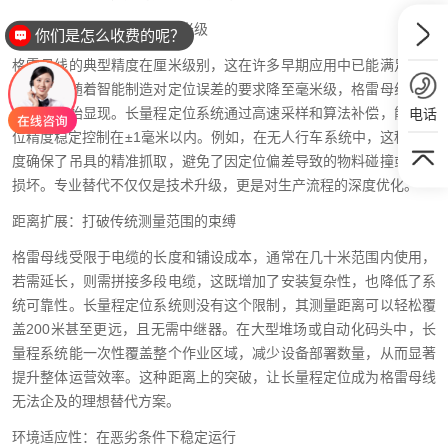
精度提升：从厘米级迈向毫米级
你们是怎么收费的呢？
格雷母线的典型精度在厘米级别，这在许多早期应用中已能满足基本
需求。但随着智能制造对定位误差的要求降至毫米级，格雷母线的性
能瓶颈开始显现。长量程定位系统通过高速采样和算法补偿，能将定
电话
位精度稳定控制在±1毫米以内。例如，在无人行车系统中，这种高精
度确保了吊具的精准抓取，避免了因定位偏差导致的物料碰撞或设备
损坏。专业替代不仅仅是技术升级，更是对生产流程的深度优化。
距离扩展：打破传统测量范围的束缚
格雷母线受限于电缆的长度和铺设成本，通常在几十米范围内使用，
若需延长，则需拼接多段电缆，这既增加了安装复杂性，也降低了系
统可靠性。长量程定位系统则没有这个限制，其测量距离可以轻松覆
盖200米甚至更远，且无需中继器。在大型堆场或自动化码头中，长
量程系统能一次性覆盖整个作业区域，减少设备部署数量，从而显著
提升整体运营效率。这种距离上的突破，让长量程定位成为格雷母线
无法企及的理想替代方案。
环境适应性：在恶劣条件下稳定运行