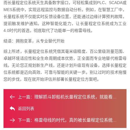
而长量程定位系统天生具备数字接口，可轻松集成到PLC、SCADA或
MES系统中，实现远程监控与数据自动分析。例如，在智慧工厂中，
长量程系统不仅能实时反馈设备位置，还能通过边缘计算预判故障，
提前触发维护通知。这种智能化能力，让长量程定位系统成为工业
4.0时代的首选，彻底取代了功能单一的格雷母线。
结语：拥抱变革，从专业替代开始
综上所述，长量程定位系统凭借其毫米级精度、百公里级测量范围、
卓越环境适应性和全生命周期成本优势，正全面而专业地替代格雷母
线。无论您正规划新生产线，还是计划升级现有设备，选择长量程定
位系统都是迈向高效、可靠与智能的关键一步。别让过时的技术拖慢
您的步伐，现在就开始评估并部署长量程定位方案吧。
理解抓斗卸船机长量程定位系统，就能看懂现代港口科技吗？
上一篇：
返回列表
格雷母线的时代，真的被长量程定位系统终结了吗？
下一篇：