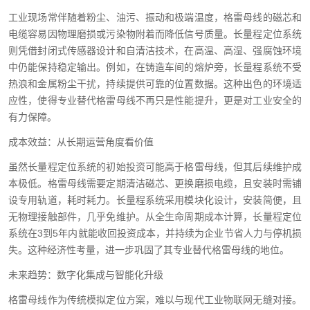
工业现场常伴随着粉尘、油污、振动和极端温度，格雷母线的磁芯和
电缆容易因物理磨损或污染物附着而降低信号质量。长量程定位系统
则凭借封闭式传感器设计和自清洁技术，在高温、高湿、强腐蚀环境
中仍能保持稳定输出。例如，在铸造车间的熔炉旁，长量程系统不受
热浪和金属粉尘干扰，持续提供可靠的位置数据。这种出色的环境适
应性，使得专业替代格雷母线不再只是性能提升，更是对工业安全的
有力保障。
成本效益：从长期运营角度看价值
虽然长量程定位系统的初始投资可能高于格雷母线，但其后续维护成
本极低。格雷母线需要定期清洁磁芯、更换磨损电缆，且安装时需铺
设专用轨道，耗时耗力。长量程系统采用模块化设计，安装简便，且
无物理接触部件，几乎免维护。从全生命周期成本计算，长量程定位
系统在3到5年内就能收回投资成本，并持续为企业节省人力与停机损
失。这种经济性考量，进一步巩固了其专业替代格雷母线的地位。
未来趋势：数字化集成与智能化升级
格雷母线作为传统模拟定位方案，难以与现代工业物联网无缝对接。