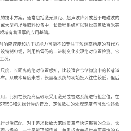
位的技术方案，通常包括激光测距、超声波阵列或基于电磁波的
吊或大型料场堆取料设备中，长量程系统可以轻松覆盖数百米甚
领域有着深厚的应用基础。
时响应速度和抗干扰能力可能不如专注于短距高精度的替代方
铺设特制电缆，利用格雷码的二进制变化实现绝对位置检测。它
工况。
大尺度、长距离的绝对位置感知，比较适合仓储物流中的长巷道
小车。从成本角度来看，长量程系统的初始投入往往较低，但后
使用，比如在长距离运输段采用激光或雷达系统进行粗定位，在
随着5G和边缘计算的普及，定位数据的处理速度与可靠性还会
进行灵活搭配。对于追求极致大范围覆盖与快速部署的企业，长
赢得市场的，一定是能理解场景、尊重成本并提供高可靠性的方