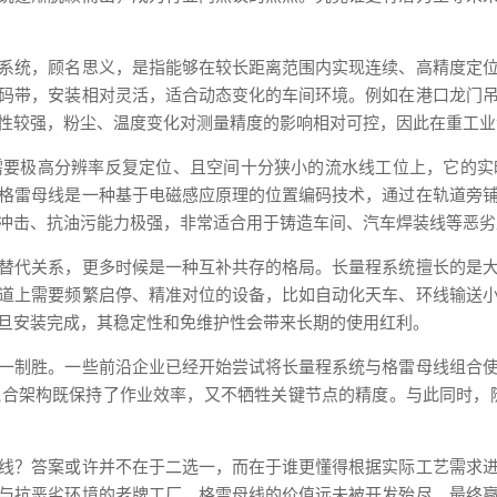
系统，顾名思义，是指能够在较长距离范围内实现连续、高精度定
码带，安装相对灵活，适合动态变化的车间环境。例如在港口龙门
性较强，粉尘、温度变化对测量精度的影响相对可控，因此在重工业
需要极高分辨率反复定位、且空间十分狭小的流水线工位上，它的实
格雷母线是一种基于电磁感应原理的位置编码技术，通过在轨道旁
冲击、抗油污能力极强，非常适合用于铸造车间、汽车焊装线等恶劣
替代关系，更多时候是一种互补共存的格局。长量程系统擅长的是
道上需要频繁启停、精准对位的设备，比如自动化天车、环线输送
旦安装完成，其稳定性和免维护性会带来长期的使用红利。
一制胜。一些前沿企业已经开始尝试将长量程系统与格雷母线组合
合架构既保持了作业效率，又不牺牲关键节点的精度。与此同时，
线？答案或许并不在于二选一，而在于谁更懂得根据实际工艺需求
与抗恶劣环境的老牌工厂，格雷母线的价值远未被开发殆尽。最终