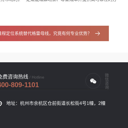
量程定位系统替代格雷母线，究竟有何专业优势？
微信咨询
免费咨询热线
/ Hotline
400-809-1101
地址：杭州市余杭区仓前街道长松街4号1幢，2幢