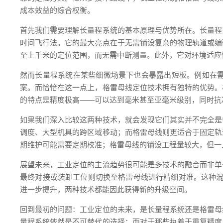
成本效益的综合权衡。
首先我们需要理解长量程系统的基本原理与优势所在。长量程
时间飞行法。它的最大亮点在于无需铺设复杂的物理轨道或编
至上千米的定位范围，而无需中断测量。此外，它对环境适应
然而长量程系统在某些细微场景下也会暴露出短板。例如在
案。而恰恰在这一点上，格雷母线定位技术拥有独特的优势。
的特点是精度极高——可以达到毫米甚至亚毫米级别，同时抗
如果我们深入比较这两种技术，就会发现它们其实并不完全是
调度、大型机具的跨区域移动；而格雷母线则更适合于固定轨
期维护可能需要定期校准；格雷母线的铺设工程量较大，但一
展望未来，工业定位的主流趋势很可能是多技术的融合而非单
最终对接或装卸工位则切换至格雷母线进行精细对准。这种混
进一步提升，两种技术都能因此获得新的升级空间。
回到最初的问题：工业定位的未来，是长量程系统还是格雷母
量程系统依然是不可替代的选择；而对于那些执着于重复精度