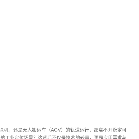
垛机，还是无人搬运车（AGV）的轨道运行，都离不开稳定可
来的工业定位场景？这背后不仅是技术的较量，更是应用需求与