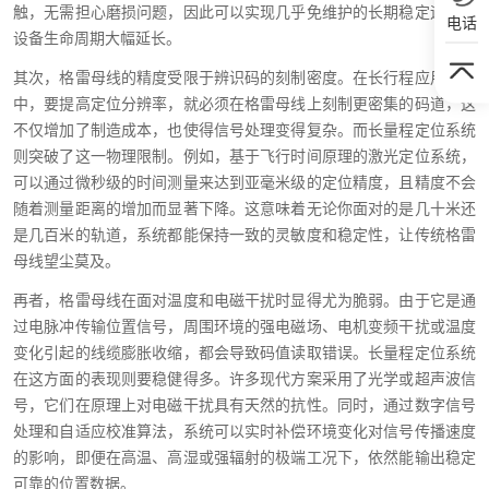
触，无需担心磨损问题，因此可以实现几乎免维护的长期稳定运行，
电话
设备生命周期大幅延长。
其次，格雷母线的精度受限于辨识码的刻制密度。在长行程应用场景
中，要提高定位分辨率，就必须在格雷母线上刻制更密集的码道，这
不仅增加了制造成本，也使得信号处理变得复杂。而长量程定位系统
则突破了这一物理限制。例如，基于飞行时间原理的激光定位系统，
可以通过微秒级的时间测量来达到亚毫米级的定位精度，且精度不会
随着测量距离的增加而显著下降。这意味着无论你面对的是几十米还
是几百米的轨道，系统都能保持一致的灵敏度和稳定性，让传统格雷
母线望尘莫及。
再者，格雷母线在面对温度和电磁干扰时显得尤为脆弱。由于它是通
过电脉冲传输位置信号，周围环境的强电磁场、电机变频干扰或温度
变化引起的线缆膨胀收缩，都会导致码值读取错误。长量程定位系统
在这方面的表现则要稳健得多。许多现代方案采用了光学或超声波信
号，它们在原理上对电磁干扰具有天然的抗性。同时，通过数字信号
处理和自适应校准算法，系统可以实时补偿环境变化对信号传播速度
的影响，即便在高温、高湿或强辐射的极端工况下，依然能输出稳定
可靠的位置数据。