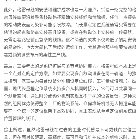
此外，格雷母线的安装和维护成本也是一大痛点。铺设一条完整的格
雷母线需要沿着整条移动路径精确安装线缆和滑触架，任何一点接头
的松动或表面污染都可能引发故障。而长量程定位系统通常只需要在
轨道的起点和终点安装基准设备，或者在移动体上安装单一传感器，
无需沿着路径铺设复杂的线缆。这种简洁的架构不仅降低了初期安装
的复杂性，也大大简化了后续的运维工作，尤其适合那些需要快速部
署或频繁调整布局的柔性生产线。
最后，需要考虑的是系统扩展与多节点协同能力。格雷母线本质上是
一个点对点的定位方案，如果要实现多台移动设备在同一轨道上的独
立控制，就需要为每台设备分别铺设定位线缆，工程量成倍增加。然
而，现代长量程定位系统支持多台从机同时接入，它们可以共享同一
个测量空间，通过时分或频分机制实现互不干扰的位置反馈。这种天
然的组网优势使得整个工厂的物流系统、仓储堆垛机或无人搬运车能
够在一个统一的定位框架下高效协同，真正实现从单点定位到系统级
位置管理的跃迁。
综上所述，虽然格雷母线在过去的工业时代曾是不可或缺的定位工
具，但在面对长距离、高精度、高可靠和低维护成本的新需求时，其