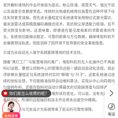
室外散料堆场的作业环境极为恶劣，粉尘弥漫、雨雪天气、强光干扰
以及温度巨变都是常态。传统的光电或机械限位装置在这种环境下往
往失效甚至误报。而先进长量程定位系统通常采用相位式激光雷达、
毫米波雷达或高精度编码器融合技术，其抗粉尘穿透能力极强，且不
受光照变化影响。这意味着，即便是在能见度极差的浓雾或夜间作
业，系统依旧能输出稳定、可靠的距离与方位数据，确保堆取料机不
会偏离预设轨道，彻底消除了因环境干扰导致的安全事故隐患。
它成为全自动无人值守系统能够落地的技术支柱。
随着“黑灯工厂”与智慧堆场的推广，堆取料机的无人化操作已不再是
科幻设想。要想让控制中心的管理员远程一键启动自动化流程，就必
须依赖长量程定位系统提供的实时“眼睛”与“尺子”。这套系统通过连
续的坐标反馈，不仅能精准指导自动堆料算法，实现从中心向四周均
匀旋转布料，还能在取料时自动计算最优的切割层厚度与回转速度，
你们是怎么收费的呢？
无需人工干预就能自行适应料堆形状的变化。可以说，没有先进的长
量程定位，所谓的远程操控和自主作业将永远是空中楼阁。
长距离通讯与冗余设计为系统带来了前沿的可靠性保障。
电话