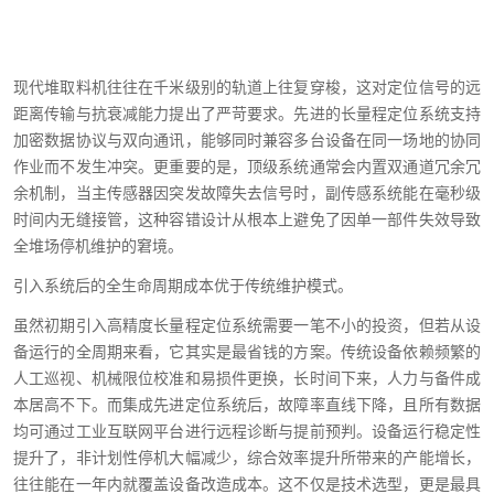
现代堆取料机往往在千米级别的轨道上往复穿梭，这对定位信号的远
距离传输与抗衰减能力提出了严苛要求。先进的长量程定位系统支持
加密数据协议与双向通讯，能够同时兼容多台设备在同一场地的协同
作业而不发生冲突。更重要的是，顶级系统通常会内置双通道冗余冗
余机制，当主传感器因突发故障失去信号时，副传感系统能在毫秒级
时间内无缝接管，这种容错设计从根本上避免了因单一部件失效导致
全堆场停机维护的窘境。
引入系统后的全生命周期成本优于传统维护模式。
虽然初期引入高精度长量程定位系统需要一笔不小的投资，但若从设
备运行的全周期来看，它其实是最省钱的方案。传统设备依赖频繁的
人工巡视、机械限位校准和易损件更换，长时间下来，人力与备件成
本居高不下。而集成先进定位系统后，故障率直线下降，且所有数据
均可通过工业互联网平台进行远程诊断与提前预判。设备运行稳定性
提升了，非计划性停机大幅减少，综合效率提升所带来的产能增长，
往往能在一年内就覆盖设备改造成本。这不仅是技术选型，更是最具