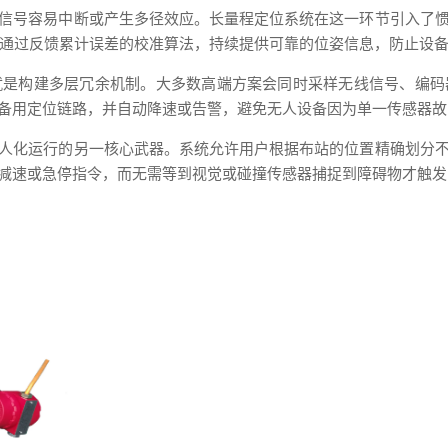
信号容易中断或产生多径效应。长量程定位系统在这一环节引入了
能通过反馈累计误差的校准算法，持续提供可靠的位姿信息，防止设
就是构建多层冗余机制。大多数高端方案会同时采样无线信号、编码
备用定位链路，并自动降速或告警，避免无人设备因为单一传感器故
人化运行的另一核心武器。系统允许用户根据布站的位置精确划分
减速或急停指令，而无需等到视觉或碰撞传感器捕捉到障碍物才触发