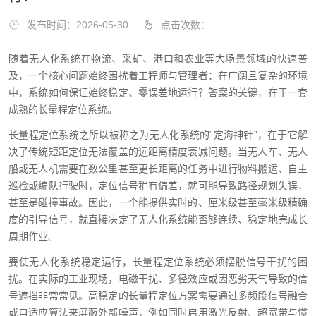
发布时间：2026-05-30
点击次数：
随着无人化系统在物流、采矿、港口和农业等大场景领域的快速普
及，一个核心问题始终困扰着工程师与管理者：在广阔且复杂的环境
中，系统如何保证始终稳定、零误差地运行？答案的关键，在于一套
成熟的长量程定位系统。
长量程定位系统之所以被称之为无人化系统的“定海神针”，在于它解
决了传统短距定位无法覆盖的远距离精度衰减问题。当无人车、无人
船或无人机需要在数公里甚至更长距离的任务中进行物料搬运、自主
巡检或编队行驶时，定位信号稍有偏差，就可能导致路径规划失误，
甚至是碰撞事故。因此，一个能提供实时的、厘米级甚至毫米级精确
度的引导信号，就直接决定了无人化系统能否够连续、稳定地完成长
周期作业。
要使无人化系统稳定运行，长量程定位系统必须摆脱信号干扰的困
扰。在实际的工业现场，电磁干扰、多径效应或因恶劣天气导致的信
号遮挡非常常见。高稳定的长量程定位方案需要通过多频段信号融合
或自适应算法来屏蔽外部噪声，例如同时启用激光反射、超宽带与惯