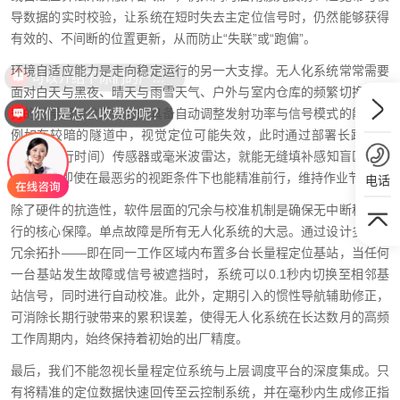
导数据的实时校验，让系统在短时失去主定位信号时，仍然能够获得
有效的、不间断的位置更新，从而防止“失联”或“跑偏”。
环境自适应能力是走向稳定运行的另一大支撑。无人化系统常常需要
可以介绍下你们的产品么？
面对白天与黑夜、晴天与雨雪天气、户外与室内仓库的频繁切换。优
你们是怎么收费的呢？
秀的长量程定位系统必须具备自动调整发射功率与信号模式的能力。
例如在较暗的隧道中，视觉定位可能失效，此时通过部署长距离的
TOF（飞行时间）传感器或毫米波雷达，就能无缝填补感知盲区，确
保无人车即使在最恶劣的视距条件下也能精准前行，维持作业节奏。
电话
除了硬件的抗造性，软件层面的冗余与校准机制是确保无中断稳定运
行的核心保障。单点故障是所有无人化系统的大忌。通过设计多基站
冗余拓扑——即在同一工作区域内布置多台长量程定位基站，当任何
一台基站发生故障或信号被遮挡时，系统可以0.1秒内切换至相邻基
站信号，同时进行自动校准。此外，定期引入的惯性导航辅助修正，
可消除长期行驶带来的累积误差，使得无人化系统在长达数月的高频
工作周期内，始终保持着初始的出厂精度。
最后，我们不能忽视长量程定位系统与上层调度平台的深度集成。只
有将精准的定位数据快速回传至云控制系统，并在毫秒内生成修正指