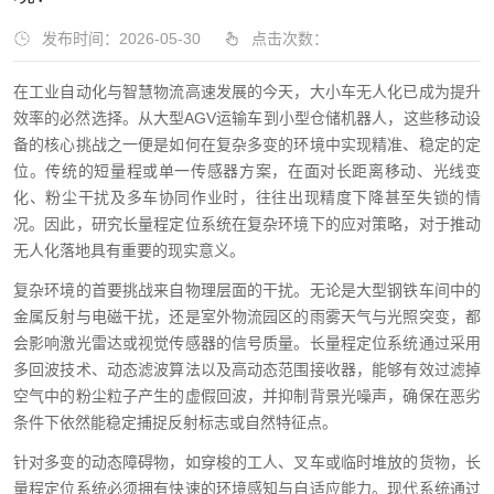
发布时间：2026-05-30
点击次数：
在工业自动化与智慧物流高速发展的今天，大小车无人化已成为提升
效率的必然选择。从大型AGV运输车到小型仓储机器人，这些移动设
备的核心挑战之一便是如何在复杂多变的环境中实现精准、稳定的定
位。传统的短量程或单一传感器方案，在面对长距离移动、光线变
化、粉尘干扰及多车协同作业时，往往出现精度下降甚至失锁的情
况。因此，研究长量程定位系统在复杂环境下的应对策略，对于推动
无人化落地具有重要的现实意义。
复杂环境的首要挑战来自物理层面的干扰。无论是大型钢铁车间中的
金属反射与电磁干扰，还是室外物流园区的雨雾天气与光照突变，都
会影响激光雷达或视觉传感器的信号质量。长量程定位系统通过采用
多回波技术、动态滤波算法以及高动态范围接收器，能够有效过滤掉
空气中的粉尘粒子产生的虚假回波，并抑制背景光噪声，确保在恶劣
条件下依然能稳定捕捉反射标志或自然特征点。
针对多变的动态障碍物，如穿梭的工人、叉车或临时堆放的货物，长
量程定位系统必须拥有快速的环境感知与自适应能力。现代系统通过