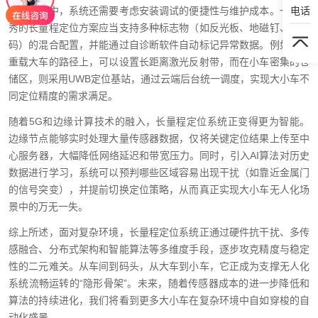
电话
实际部署中，系统还需要考虑安装调试的便捷性与维护成本。一个优
秀的长量程定位方案应当支持多种标志物（如反光板、地磁钉、二维
码）的混合配置，并能通过自诊断软件自动标记异常数据。例如，在
重载大车的路径上，可以设置长距离激光反射带，而在小车密集的仓
储区，则采用UWB定位基站，通过云端后台统一调度，实现大小车不
同定位精度的需求满足。
随着5G和边缘计算技术的融入，长量程定位系统正变得更为智能。
边缘节点能够实时处理大量传感器数据，仅将关键定位结果上传至中
心服务器，大幅降低网络延迟和带宽压力。同时，引入AI算法对历史
数据进行学习，系统可以预判哪些区域容易出现干扰（如靠近金属门
的信号突变），并提前切换定位策略，从而真正实现大小车无人化场
景中的万无一失。
综上所述，面对复杂环境，长量程定位系统正通过硬件抗干扰、多传
感融合、分布式架构和智能算法等多维度手段，逐步攻克精度与稳定
性的二元难关。从车间到码头，从大车到小车，它正成为支撑无人化
系统流畅运转的“隐形骨架”。未来，随着传感器成本的进一步降低和
算法的持续进化，我们将看到更多大小车在复杂环境中自如穿梭的自
动化盛景。