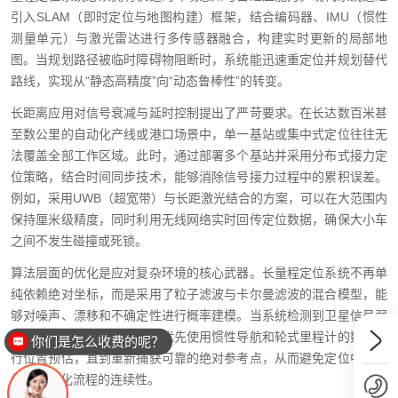
引入SLAM（即时定位与地图构建）框架，结合编码器、IMU（惯性
测量单元）与激光雷达进行多传感器融合，构建实时更新的局部地
图。当规划路径被临时障碍物阻断时，系统能迅速重定位并规划替代
路线，实现从“静态高精度”向“动态鲁棒性”的转变。
长距离应用对信号衰减与延时控制提出了严苛要求。在长达数百米甚
至数公里的自动化产线或港口场景中，单一基站或集中式定位往往无
法覆盖全部工作区域。此时，通过部署多个基站并采用分布式接力定
位策略，结合时间同步技术，能够消除信号接力过程中的累积误差。
例如，采用UWB（超宽带）与长距激光结合的方案，可以在大范围内
保持厘米级精度，同时利用无线网络实时回传定位数据，确保大小车
之间不发生碰撞或死锁。
算法层面的优化是应对复杂环境的核心武器。长量程定位系统不再单
纯依赖绝对坐标，而是采用了粒子滤波与卡尔曼滤波的混合模型，能
够对噪声、漂移和不确定性进行概率建模。当系统检测到卫星信号弱
或反射标志丢失时，算法会优先使用惯性导航和轮式里程计的数据进
你们是怎么收费的呢？
行位置预估，直到重新捕获可靠的绝对参考点，从而避免定位中断，
保障自动化流程的连续性。