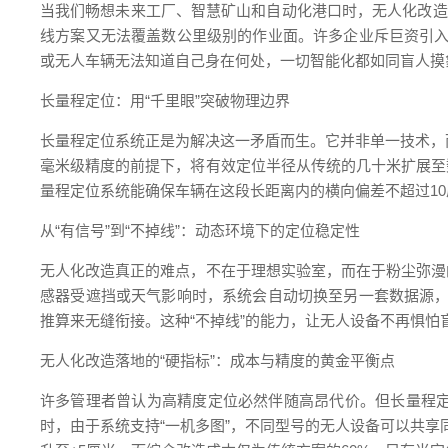
当我们畅想未来工厂、智慧矿山和自动化港口时，无人化改造首
线方案又无法覆盖数公里级别的作业面。许多企业斥巨资引入
或无人车辆无法知道自己身在何处，一切智能化都如同盲人摸
长量程定位：用“千里眼”突破物理边界
长量程定位系统正是为解决这一矛盾而生。它并非单一技术，而
毫米级精度的前提下，将有效定位半径从传统的几十米扩展至
量程定位系统能确保车辆在这段长距离内的横向偏差不超过10
从“有信号”到“不掉线”：动态环境下的定位稳定性
无人化改造真正的难点，不在于理想实验室，而在于粉尘弥漫
感器受遮挡或天气影响时，系统会自动切换至另一套数据源，
推算来无缝衔接。这种“不掉线”的能力，让无人设备不再惧怕盲
无人化改造落地的“硬指标”：成本与精度的黄金平衡点
许多管理者曾认为高精度定位必然伴随高昂代价。但长量程
时，由于系统支持“一机多图”，不同型号的无人设备可以共享