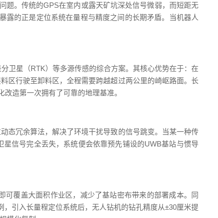
”问题。传统的GPS在室内或露天矿坑深处信号微弱，而短距无
后暴露的正是定位系统在量程与精度之间的长期矛盾。当机器人
差分卫星（RTK）等多源传感的综合方案。其核心优势在于：在
装料区行驶至卸料区，全程需要跨越超过两公里的崎岖路面。长
人化改造第一次拥有了可靠的地理基准。
过动态冗余算法，解决了环境干扰导致的信号跳变。当某一种传
卫星信号完全丢失，系统便会依靠预先铺设的UWB基站与惯导
即可覆盖大面积作业区，减少了基站密布带来的部署成本。同
例，引入长量程定位系统后，无人钻机的钻孔精度从±30厘米提