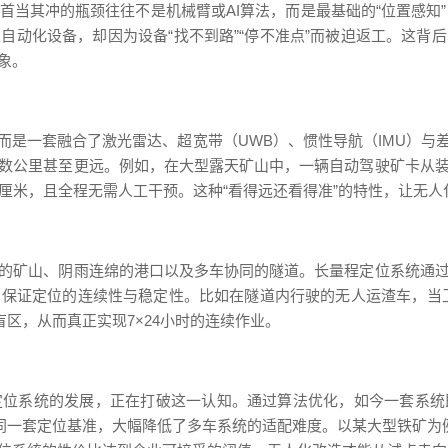
当其冲的瓶颈往往不是机械臂或AI算法，而是最基础的“位置感知
自动化设备，却因为设备“找不到路”“停不准点”而被迫返工。这背
象。
是一套融合了激光雷达、超宽带（UWB）、惯性导航（IMU）与
数公里甚至更远。例如，在大型露天矿山中，一辆自动驾驶矿卡从
厘米，且全程无需人工干预。这种“看得远还看得准”的特性，让无
的矿山、阴雨连绵的港口以及多车协同的隧道。长量程定位系统通
保证定位的连续性与稳定性。比如在隧道内行驶的无人运渣车，当
区，从而真正实现7×24小时的连续作业。
定位系统的发展，正在打破这一认知。通过算法优化，如今一套系统
同一套定位基准，大幅降低了多车系统的适配难度。以某大型铁矿为