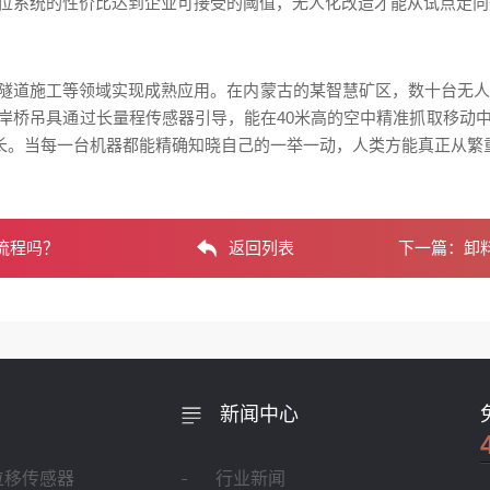
定位系统的性价比达到企业可接受的阈值，无人化改造才能从试点走
隧道施工等领域实现成熟应用。在内蒙古的某智慧矿区，数十台无人卡
，岸桥吊具通过长量程传感器引导，能在40米高的空中精准抓取移动
生长。当每一台机器都能精确知晓自己的一举一动，人类方能真正从繁
流程吗？
返回列表
下一篇：
卸
新闻中心
位移传感器
行业新闻