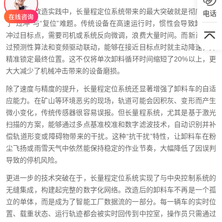
在具体的改造实践中，长量程定位系统带来的最大突破就是彻底解决
电话
了“过冲”与“复位”难题。传统设备在高速运行时，惯性会导致卸料车
冲过目标点，需要司机或系统反向微调，浪费大量时间。而新系统通
过预测性算法和变频驱动联动，能够在接近目标点时就主动降速，并
精准锁定最终位置。这不仅将单次卸料循环时间缩短了20%以上，更
大大减少了机械冲击带来的设备磨损。
除了速度与精度的提升，长量程定位系统还显著增强了卸料车的自适
应能力。在矿山等环境恶劣的现场，轨道可能会因积灰、变形而产生
微小变化，传统传感器很容易误报。但长量程系统，尤其是基于激光
扫描的方案，能够通过多点基准校准和数字滤波技术，自动识别并补
偿轨道形变或障碍物带来的干扰。这种“抗干扰”特性，让卸料车在粉
尘飞扬或雨雪天气中依然能保持稳定的作业节奏，大幅降低了因误判
导致的停机风险。
更进一步的技术突破在于，长量程定位系统实现了与中央控制系统的
无缝集成，构建起完整的数字化网络。改造后的卸料车不再是一个孤
立的单体，而是成为了智能工厂数据流的一部分。每一辆车的实时位
置、载重状态、运行轨迹都会被实时回传到中控室，操作员只需通过