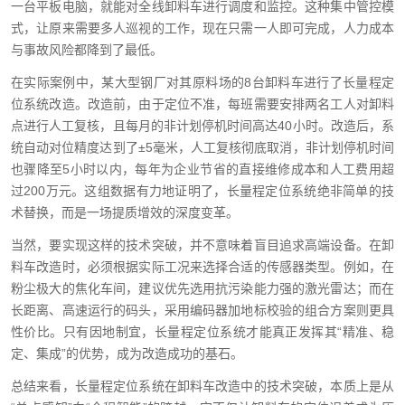
一台平板电脑，就能对全线卸料车进行调度和监控。这种集中管控模
式，让原来需要多人巡视的工作，现在只需一人即可完成，人力成本
与事故风险都降到了最低。
在实际案例中，某大型钢厂对其原料场的8台卸料车进行了长量程定
位系统改造。改造前，由于定位不准，每班需要安排两名工人对卸料
点进行人工复核，且每月的非计划停机时间高达40小时。改造后，系
统自动对位精度达到了±5毫米，人工复核彻底取消，非计划停机时间
也骤降至5小时以内，每年为企业节省的直接维修成本和人工费用超
过200万元。这组数据有力地证明了，长量程定位系统绝非简单的技
术替换，而是一场提质增效的深度变革。
当然，要实现这样的技术突破，并不意味着盲目追求高端设备。在卸
料车改造时，必须根据实际工况来选择合适的传感器类型。例如，在
粉尘极大的焦化车间，建议优先选用抗污染能力强的激光雷达；而在
长距离、高速运行的码头，采用编码器加地标校验的组合方案则更具
性价比。只有因地制宜，长量程定位系统才能真正发挥其“精准、稳
定、集成”的优势，成为改造成功的基石。
总结来看，长量程定位系统在卸料车改造中的技术突破，本质上是从