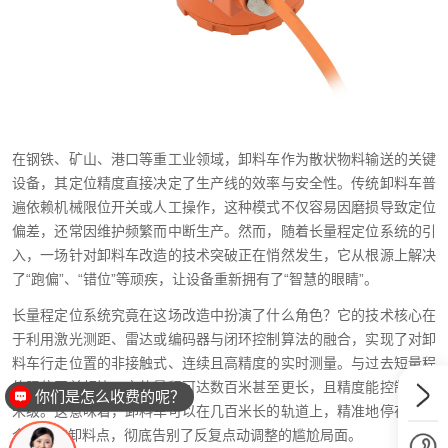
在钢铁、矿山、港口等重工业领域，卸料车作为散状物料输送的关键
设备，其定位精度直接决定了生产线的效率与安全性。传统卸料车普
遍依赖机械限位开关或人工操作，这种模式不仅容易因磨损导致定位
偏差，还常因维护频繁而中断生产。然而，随着长量程定位系统的引
入，一场针对卸料车改造的技术突破正在悄然发生，它从根源上解决
了“跑偏”、“错位”等顽疾，让设备重新拥有了“智慧的眼睛”。
长量程定位系统究竟在这场改造中扮演了什么角色？它的技术核心在
于利用激光测距、雷达或编码器与闭环控制算法的融合，实现了对卸
料车行走位置的非接触式、连续且高精度的实时测量。与过去短量程
的限位开关相比，它的量程可达数百米甚至更长，且精度能控制在毫
你们是怎么收费的呢？
米级。这意味着，卸料车可以在几百米长的轨道上，精准地停在每一
个预定的卸料点，彻底告别了反复点动调整的尴尬局面。