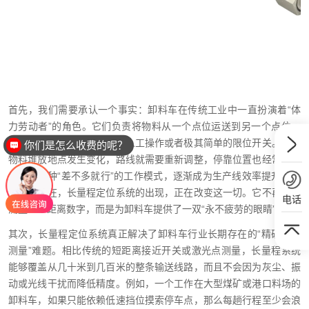
首先，我们需要承认一个事实：卸料车在传统工业中一直扮演着“体
力劳动者”的角色。它们负责将物料从一个点位运送到另一个点位，
但过去，这种移动往往依赖人工操作或者极其简单的限位开关。一旦
你们是怎么收费的呢？
物料堆放地点发生变化，路线就需要重新调整，停靠位置也经常出现
偏差。这种“差不多就行”的工作模式，逐渐成为生产线效率提升的瓶
颈。而现在，长量程定位系统的出现，正在改变这一切。它不再只是
电话
测量一个距离数字，而是为卸料车提供了一双“永不疲劳的眼睛”。
其次，长量程定位系统真正解决了卸料车行业长期存在的“精确位置
测量”难题。相比传统的短距离接近开关或激光点测量，长量程系统
能够覆盖从几十米到几百米的整条输送线路，而且不会因为灰尘、振
动或光线干扰而降低精度。例如，一个工作在大型煤矿或港口料场的
卸料车，如果只能依赖低速挡位摸索停车点，那么每趟行程至少会浪