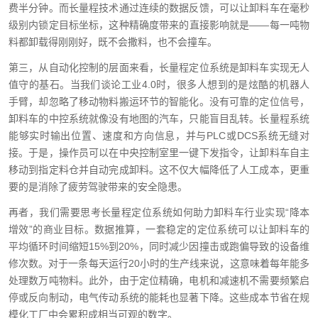
费半分钟。而长量程技术通过连续的数据反馈，可以让卸料车在毫秒
级别内锁定目标坐标，这种精确度带来的直接影响就是——每一吨物
料都卸载得刚刚好，既不会撒料，也不会撞车。
第三，从自动化控制的层面来看，长量程定位系统是卸料车实现无人
值守的基石。当我们谈论工业4.0时，很多人想到的是炫酷的机器人
手臂，却忽略了移动物料搬运环节的智能化。没有可靠的定位信号，
卸料车的中控系统就像没有地图的汽车，只能盲目乱转。长量程系统
能够实时输出位置、速度和方向信息，并与PLC或DCS系统无缝对
接。于是，操作员可以在中央控制室里一键下发指令，让卸料车自主
移动到指定料仓并自动完成卸料。这不仅大幅降低了人工成本，更重
要的是消除了疲劳驾驶带来的安全隐患。
再者，我们需要思考长量程定位系统如何助力卸料车行业实现“降本
增效”的商业目标。数据推算，一套稳定的定位系统可以让卸料车的
平均循环时间缩短15%到20%，同时减少因撞击或跑偏导致的设备维
修次数。对于一条每天运行20小时的生产线来说，这意味着每年能多
处理数万吨物料。此外，由于定位精确，电机和减速机不需要频繁启
停或反向制动，电气传动系统的能耗也显著下降。这些成本节省在规
模化工厂中会累积成相当可观的数字。