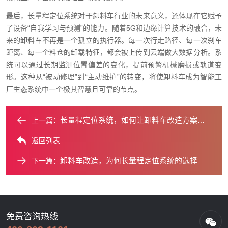
最后，长量程定位系统对于卸料车行业的未来意义，还体现在它赋予
了设备“自我学习与预测”的能力。随着5G和边缘计算技术的融合，未
来的卸料车不再是一个孤立的执行器。每一次行走路径、每一次刹车
距离、每一个料仓的卸载特征，都会被上传到云端做大数据分析。系
统可以通过长期监测位置偏差的变化，提前预警机械磨损或轨道变
形。这种从“被动修理”到“主动维护”的转变，将使卸料车成为智能工
厂生态系统中一个极其智慧且可靠的节点。
长量程定位系统，如何让卸料车改造方案更完美？
上一篇：
返回列表
卸料车改造，为何长量程定位系统的选择如此关键？
下一篇：
免费咨询热线