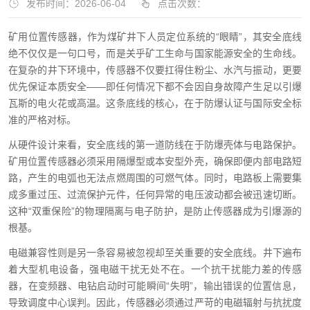
发布时间：2026-06-04
点击次数：
矿用位置传感器，作为煤矿井下人员定位系统的“眼睛”，其安全底线
绝不仅仅是一句口号，而是关乎矿工生命与国家能源安全的生命线。
在复杂的井下环境中，传感器不仅要扛得住粉尘、水汽与振动，更要
优先保证本质安全——即任何情况下都不会因自身故障产生足以引爆
瓦斯的电火花或高温。这条底线的核心，在于防爆认证与国际安全标
准的严格对标。
从硬件设计来看，安全底线的第一道防线在于防爆壳体与电路保护。
矿用位置传感器必须采用隔爆型或本安型外壳，确保即便内部电路短
路，产生的电弧也无法点燃周围的可燃气体。同时，电路板上需要集
成多重过压、过流保护元件，任何异常的电压波动都会被迅速切断。
这种“双重保险”的物理隔离与电子防护，是防止传感器成为引爆源的
根基。
电磁兼容性则是另一条容易被忽视却至关重要的安全底线。井下遍布
着大型机电设备，强电磁干扰无处不在。一个抗干扰能力差的传感
器，在变频器、电钻启动时可能瞬间“失明”，输出错误的位置信息，
导致调度中心误判。因此，传感器必须通过严苛的电磁辐射与抗扰度