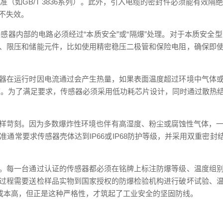
（如GB/T 3836系列）。此外，引入电缆的密封件必须能有效
不失效。
感器内部的电路必须经过“本质安全”或“隔爆”处理。对于本质安全
、限压和储能元件，比如使用精密稳压二极管和保险电阻，确保即
器在运行时因电流通过会产生热量，如果表面温度超过环境中气体
温度。为了满足要求，传感器必须采用低功耗芯片设计，同时通过散热
同样苛刻。因为多数爆炸性环境也伴有高湿度、粉尘或腐蚀性气体，
通常要求传感器壳体达到IP66或IP68防护等级，并采用双重密
。每一台通过认证的传感器都必须在铭牌上标注防爆等级、温度组
过程需要送检样品实物到国家授权的防爆检验机构进行破坏试验、
，成本高，但正是这种严格性，才筑起了工业安全的坚固防线。