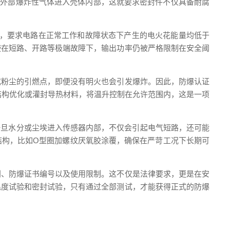
隔绝外部爆炸性气体进入壳体内部，这就要求密封件不仅具备耐腐
型，要求电路在正常工作和故障状态下产生的电火花能量均低于
使在短路、开路等极端故障下，输出功率仍被严格限制在安全阈
或粉尘的引燃点，即便没有明火也会引发爆炸。因此，防爆认证
结构优化或灌封导热材料，将温升控制在允许范围内，这是一项
一旦水分或尘埃进入传感器内部，不仅会引起电气短路，还可能
封结构，比如O型圈加螺纹厌氧胶涂覆，确保在严苛工况下长期可
别、防爆证书编号以及使用限制。这不仅是法律要求，更是在安
温度试验和密封试验，只有通过全部测试，才能获得正式的防爆