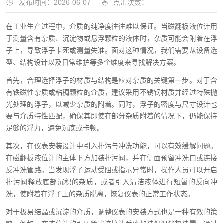
发布时间：2026-06-07
点击次数：
在工业生产过程中，介质的纯净度往往难以保证。当磁翻板液位计用
于测量含有杂质、沉淀物或悬浮颗粒的液体时，杂质可能会附着在浮
子上，导致浮子卡死或测量失准。面对这种情况，我们需要从设备选
型、结构设计以及日常维护等多个维度来寻找解决方案。
首先，合理选择浮子的材质与结构是应对杂质的关键第一步。对于含
有铁磁性杂质或粘稠颗粒的介质，建议采用不锈钢材质并经过特殊抛
光处理的浮子，以减少杂质的附着。同时，浮子的密度与尺寸设计也
要与介质特性匹配，确保其即使在部分杂质附着的情况下，仍能保持
足够的浮力，避免沉底或卡顿。
其次，在仪表安装设计中引入排污与冲洗功能，可以有效缓解问题。
在磁翻板液位计的主体下方加装排污阀，并在侧面预留冲洗口或连接
反冲洗管路。当发现浮子运动受阻或指示异常时，操作人员可以开启
排污阀释放底部沉积的杂质，或者引入清洁液体进行短暂的反向冲
洗，使附着在浮子上的杂质脱离，恢复仪表的正常工作状态。
对于极易结晶或沉淀的介质，调整仪表的安装方式也是一种有效的策