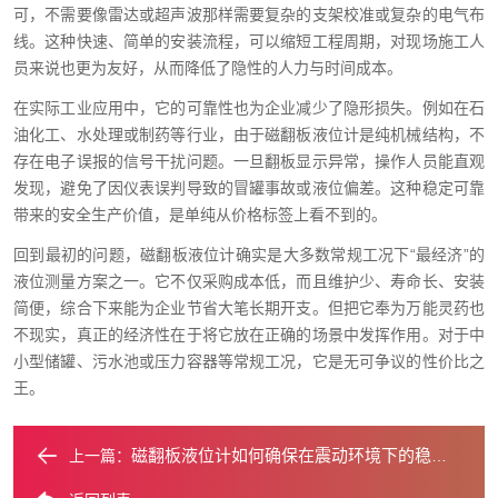
可，不需要像雷达或超声波那样需要复杂的支架校准或复杂的电气布
线。这种快速、简单的安装流程，可以缩短工程周期，对现场施工人
员来说也更为友好，从而降低了隐性的人力与时间成本。
在实际工业应用中，它的可靠性也为企业减少了隐形损失。例如在石
油化工、水处理或制药等行业，由于磁翻板液位计是纯机械结构，不
存在电子误报的信号干扰问题。一旦翻板显示异常，操作人员能直观
发现，避免了因仪表误判导致的冒罐事故或液位偏差。这种稳定可靠
带来的安全生产价值，是单纯从价格标签上看不到的。
回到最初的问题，磁翻板液位计确实是大多数常规工况下“最经济”的
液位测量方案之一。它不仅采购成本低，而且维护少、寿命长、安装
简便，综合下来能为企业节省大笔长期开支。但把它奉为万能灵药也
不现实，真正的经济性在于将它放在正确的场景中发挥作用。对于中
小型储罐、污水池或压力容器等常规工况，它是无可争议的性价比之
王。
磁翻板液位计如何确保在震动环境下的稳定性？
上一篇：