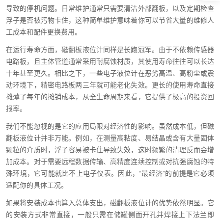
导致的停机问题。日常维护通常只需要清洁外部翻板，以及定期检查
浮子是否被污物卡住，这种简单维护意味着你可以节省大量的维修人
工成本和配件更换费用。
在运行寿命方面，磁翻板液位计同样是长跑冠军。由于不依赖传感器
电路板，且主体管道通常采用耐腐蚀材质，其使用寿命往往可以长达
十年甚至更久。相比之下，一些电子液位计在恶劣高温、高粉尘或震
动环境下，精密电路板两三年就可能老化失效。更长的使用寿命直接
摊薄了每年的摊销成本，从全生命周期来看，它提供了极高的投资回
报率。
我们不能忽视的是它的应用局限对经济性的影响。虽然成本低，但磁
翻板液位计并非万能。例如，在测量高粘度、易结晶或含有大量固体
颗粒的介质时，浮子容易被卡住导致失效，这时频繁的清理反而会增
加成本。对于需要远程数据传输、高精度连续控制或对抗强腐蚀的特
殊环境，它可能就比不上电子仪表。因此，“最经济”的前提是它必须
适配你的具体工况。
如果将安装成本也算入总体支出，磁翻板液位计的优势依然明显。它
的安装方式非常直接，一般只需在储罐侧面开孔并焊接上下法兰即