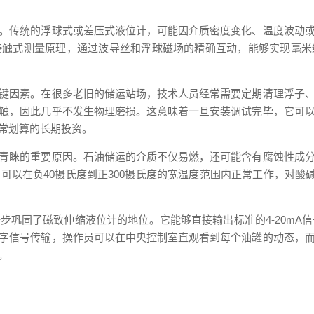
。传统的浮球式或差压式液位计，可能因介质密度变化、温度波动
接触式测量原理，通过波导丝和浮球磁场的精确互动，能够实现毫米
键因素。在很多老旧的储运站场，技术人员经常需要定期清理浮子
触，因此几乎不发生物理磨损。这意味着一旦安装调试完毕，它可
常划算的长期投资。
青睐的重要原因。石油储运的介质不仅易燃，还可能含有腐蚀性成
以在负40摄氏度到正300摄氏度的宽温度范围内正常工作，对酸
固了磁致伸缩液位计的地位。它能够直接输出标准的4-20mA信号或
字信号传输，操作员可以在中央控制室直观看到每个油罐的动态，
。