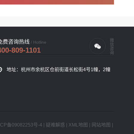
微信咨询
免费咨询热线
/ Hotline
400-809-1101
地址：杭州市余杭区仓前街道长松街4号1幢，2幢
CP备09082253号-4
|
疑难解惑
|
XML地图
|
网站地图
|