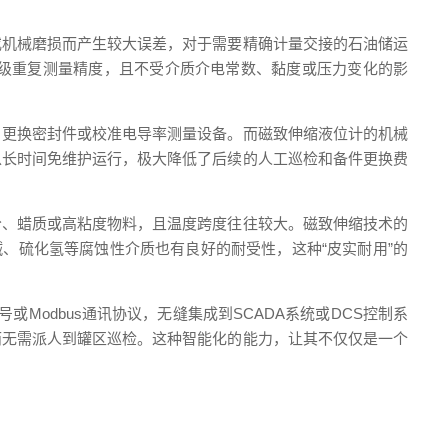
或机械磨损而产生较大误差，对于需要精确计量交接的石油储运
级重复测量精度，且不受介质介电常数、黏度或压力变化的影
、更换密封件或校准电导率测量设备。而磁致伸缩液位计的机械
以长时间免维护运行，极大降低了后续的人工巡检和备件更换费
分、蜡质或高粘度物料，且温度跨度往往较大。磁致伸缩技术的
碱、硫化氢等腐蚀性介质也有良好的耐受性，这种“皮实耐用”的
Modbus通讯协议，无缝集成到SCADA系统或DCS控制系
而无需派人到罐区巡检。这种智能化的能力，让其不仅仅是一个