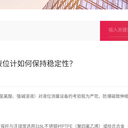
液位计如何保持稳定性？
氢氟酸、强碱溶液）对液位测量设备的考验极为严苛。防爆磁致伸
杆与浮球常选用316L不锈钢衬PTFE（聚四氟乙烯）或哈氏合金（