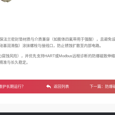
保法兰密封垫材质与介质兼容（如膨体四氟带用于强酸），且避免
硅基润滑脂）涂抹螺栓与接线口，防止锈蚀扩散至内部电路。
应力腐蚀风险），并优先支持HART或Modbus远程诊断的防爆磁
精准与长久稳定。
维护长期运行？
返回列表
下一篇：
防爆