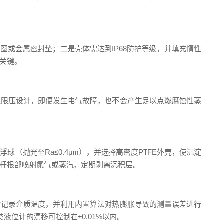
或金属密封垫；二是壳体需达到IP68防护等级，并填充惰性
关键。
路采用限流限压设计，即便发生电气故障，也不会产生足以点燃腐蚀性蒸
抛光至Ra≤0.4μm），并选择高密度PTFE外壳，使沉淀
杆根部喷射氮气或蒸汽，定期剥离沉积层。
时记录介质温度，并利用内置算法对热膨胀导致的测量误差进行
液位计的漂移可控制在±0.01%以内。