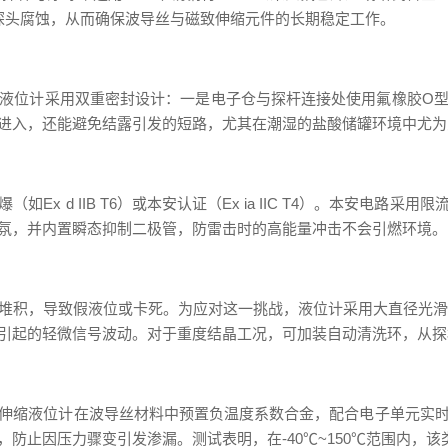
发探头腐蚀，从而确保波导丝与磁致伸缩元件的长期稳定工作。
液位计采用双重密封设计：一是电子仓与探杆连接处使用氟橡胶O型圈
进入，还能避免结露引发的短路，尤其在潮湿的盐酸储罐环境中尤为
x d IIB T6）或本安认证（Ex ia IIC T4）。本安电
氛，并内置瞬态抑制二极管，防雷击时的高能量冲击不会引燃环境。
积，导致假液位或卡死。为应对这一挑战，液位计采用大直径光滑浮球（
引起的轻微信号波动。对于重度结晶工况，可加装自动清洗环，从探
伸缩液位计在波导丝材料中预置负温度系数合金，配合电子单元实
止因压力骤变引发渗漏。测试表明，在-40℃~150℃范围内，该类