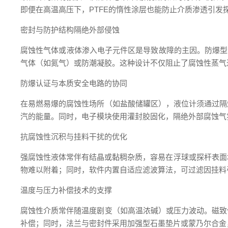
即便在高温高压下，PTFE的惰性涂层也能防止介质渗透引
密封与防护结构隔绝外部侵蚀
腐蚀性气体或液体渗入电子元件区是导致故障的主因。防爆型
气体（如氮气）或防潮凝胶。这种设计不仅阻止了腐蚀性蒸气
防爆认证与本质安全电路的协同
在易燃易爆的腐蚀性场所（如盐酸储罐区），液位计须通过隔爆（如E
汽的能量。同时，电子模块使用灌封胶固化，隔绝外部腐蚀气
抗腐蚀性沉积与挂料干扰的优化
强腐蚀性液体常伴有结晶或黏稠杂质，容易在浮球或探杆表面堆
物难以附着；同时，软件内置自适应滤波算法，可过滤因挂料
温度与压力补偿技术的支撑
腐蚀性介质常伴随温度剧变（如高温浓碱）或压力波动。磁致
补偿；同时，法兰与密封件采用加强型石墨垫片或蒙乃尔合金，防