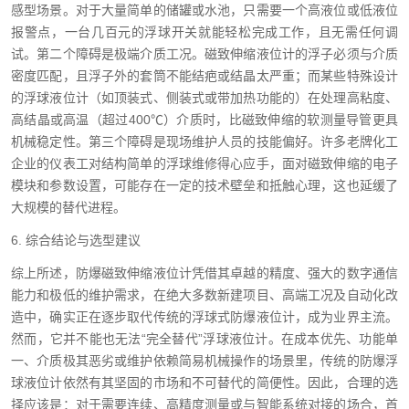
感型场景。对于大量简单的储罐或水池，只需要一个高液位或低液位
报警点，一台几百元的浮球开关就能轻松完成工作，且无需任何调
试。第二个障碍是极端介质工况。磁致伸缩液位计的浮子必须与介质
密度匹配，且浮子外的套筒不能结疤或结晶太严重；而某些特殊设计
的浮球液位计（如顶装式、侧装式或带加热功能的）在处理高粘度、
高结晶或高温（超过400℃）介质时，比磁致伸缩的软测量导管更具
机械稳定性。第三个障碍是现场维护人员的技能偏好。许多老牌化工
企业的仪表工对结构简单的浮球维修得心应手，面对磁致伸缩的电子
模块和参数设置，可能存在一定的技术壁垒和抵触心理，这也延缓了
大规模的替代进程。
6. 综合结论与选型建议
综上所述，防爆磁致伸缩液位计凭借其卓越的精度、强大的数字通信
能力和极低的维护需求，在绝大多数新建项目、高端工况及自动化改
造中，确实正在逐步取代传统的浮球式防爆液位计，成为业界主流。
然而，它并不能也无法“完全替代”浮球液位计。在成本优先、功能单
一、介质极其恶劣或维护依赖简易机械操作的场景里，传统的防爆浮
球液位计依然有其坚固的市场和不可替代的简便性。因此，合理的选
择应该是：对于需要连续、高精度测量或与智能系统对接的场合，首