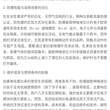
2. 防爆性能与适用场景的对比
在安全性要求严苛的石化、天然气及制药行业，两种仪表都具备防爆
认证，但防爆的实现方式存在差异。防爆磁致伸缩液位计的电子腔体
通常采用本安型（Ex ia）或隔爆型（Ex d）设计，电子元件与测量管
完全隔离，仅有磁环跟随液位浮动，无电气触点暴露于介质中。而传
统的浮球式液位计，尤其是带有机械微动开关的品种，其触点动作时
可能产生电弧，需要通过灌封或隔爆外壳来处理。在某些含有易挥
发、易爆气体的密闭容器中，磁致伸缩液位计的非接触式测量优势更
为明显，因为它从结构上减少了潜在的火花起源点，维护时也不需要
打开罐体。
3. 维护成本与使用寿命的权衡
如果单纯看仪表的使用生命周期，两者各有千秋。防爆磁致伸缩液位
计由于没有机械摩擦部件（除了浮子本身），故障率极低，主要响应
时间快且无零漂，用户几乎无需定期校准，维护成本主要集中在电子
模块的偶尔更新上。然而，其初始采购价格通常远高于浮球式产品。
传统的浮球式液位计结构简单，成本低廉，但运动部件如连杆、磁性