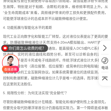
滑块或柔性管在长期使用中容易因介质结垢、腐蚀或悬浮物卡滞而发
生故障，特别是对于粘稠、含颗粒的液体，维修频率明显上升。从
“全生命周期成本”来看，高频维护带来的停工损失和更换配件费用，
可能使浮球液位计的总成本并不比磁致伸缩液位计便宜。
4. 功能拓展与智能化水平的差距
现代工业正向数字化和智能工厂转型，这对液位仪表提出了更高的要
求。防爆磁致伸缩液位计天然支持4-20mA模拟输出、HART协议、
你们是怎么收费的呢？
Modbus或甚至IO-Link等数字通信，能直接接入DCS或PLC系统，提
供连续、实时的液位曲线和趋势分析，甚至可以诊断自身的运行状
态，如浮子是否卡死或电子线路损坏。传统浮球式液位计大多数只能
提供开关量信号（高位报警、低位报警）或简单的比例电阻输出，很
电话
难兼容复杂的工业互联网协议。如果系统需要液位的连续监测、远传
控制和数据积累，磁致伸缩液位计几乎是唯一的选择，而浮球液位计
在这里则无法胜任。
5. 局限性分析：为何无法实现“完全替代”？
尽管防爆磁致伸缩液位计在精度、智能化和维护便利性上全面领先，
但要完全取代防爆浮球液位计仍面临现实阻力。第一个障碍是成本敏