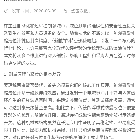
发布时间：2026-06-09
点击次数：
在工业自动化和过程控制领域中，液位测量的准确性和安全性直接关
系到生产效率和人员设备的安全。随着技术的不断迭代，防爆磁致伸
缩液位计凭借其高精度、低维护的特点迅速崛起，引发了一个核心的
行业讨论：它究竟能否完全取代久经考验的传统浮球式防爆液位计？
本文将从多个维度进行深入剖析，帮助工程师和采购人员在选型时做
出更明智的决策。
1. 测量原理与精度的根本差异
要理解两者能否替代，首先必须看它们的核心工作原理。防爆磁致伸
缩液位计基于磁致伸缩效应，通过发射一个电流脉冲并计算与内置磁
环产生的扭转波返回时间，来确定液面位置，其测量精度极高，通常
可以达到毫米级甚至更高。相比之下，传统的浮球式防爆液位计依靠
浮球的机械浮力随液位升降，通过连杆或磁性耦合驱动外部指示器或
开关。这种机械式结构虽然在长期应用中证明了其稳定性，但精度受
限于杠杆比、摩擦力和机械磨损，往往只能满足液位控制和报警的需
求，难以胜任对液位变化极为敏感的精细化工或计量场合。