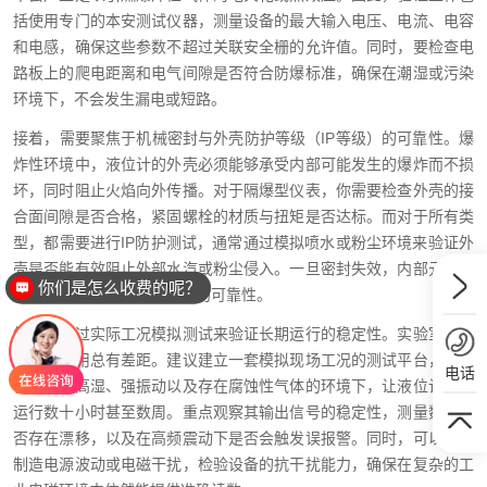
括使用专门的本安测试仪器，测量设备的最大输入电压、电流、电容
和电感，确保这些参数不超过关联安全栅的允许值。同时，要检查电
路板上的爬电距离和电气间隙是否符合防爆标准，确保在潮湿或污染
环境下，不会发生漏电或短路。
接着，需要聚焦于机械密封与外壳防护等级（IP等级）的可靠性。爆
炸性环境中，液位计的外壳必须能够承受内部可能发生的爆炸而不损
坏，同时阻止火焰向外传播。对于隔爆型仪表，你需要检查外壳的接
合面间隙是否合格，紧固螺栓的材质与扭矩是否达标。而对于所有类
型，都需要进行IP防护测试，通常通过模拟喷水或粉尘环境来验证外
壳是否能有效阻止外部水汽或粉尘侵入。一旦密封失效，内部元件的
你们是怎么收费的呢？
腐蚀或短路将直接摧毁设备的可靠性。
然后，通过实际工况模拟测试来验证长期运行的稳定性。实验室测试
与现场应用总有差距。建议建立一套模拟现场工况的测试平台，例如
电话
在高温、高湿、强振动以及存在腐蚀性气体的环境下，让液位计连续
运行数十小时甚至数周。重点观察其输出信号的稳定性，测量数据是
否存在漂移，以及在高频震动下是否会触发误报警。同时，可以人为
制造电源波动或电磁干扰，检验设备的抗干扰能力，确保在复杂的工