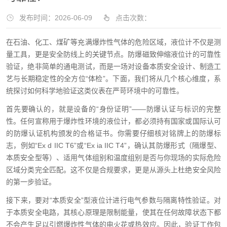
发布时间：2026-06-09
点击次数：
在石油、化工、煤矿等充满爆炸性气体的危险区域，液位计不仅是测
量工具，更是安全防线上的关键节点。防爆磁致伸缩液位计的可靠性
验证，绝非简单的通电测试，而是一场对设备本质安全设计、制造工
艺与长期稳定性的全方位“体检”。下面，我们将从几个核心维度，系
统探讨如何科学地验证这类仪表在严苛环境中的可靠性。
首先要确认的，就是设备的“身份证明”——防爆认证与标识的完整
性。任何宣称用于爆炸性环境的液位计，都必须持有国家或国际认可
的防爆认证机构颁发的合格证书。你需要仔细核对铭牌上的防爆标
志，例如“Ex d IIC T6”或“Ex ia IIC T4”，确认其防爆形式（隔爆型、
本质安全型等）、适用气体组别和温度组别是否与你现场的实际危险
区域分类完全匹配。这不仅是合规要求，更是从源头上杜绝安全风险
的第一步验证。
接下来，要对“本质安全”型液位计进行电气参数与隔离特性验证。对
于本质安全电路，其核心原理是限制能量，使其在任何故障状态下都
不会产生足以引燃爆炸性气体的电火花或热效应。因此，验证工作包