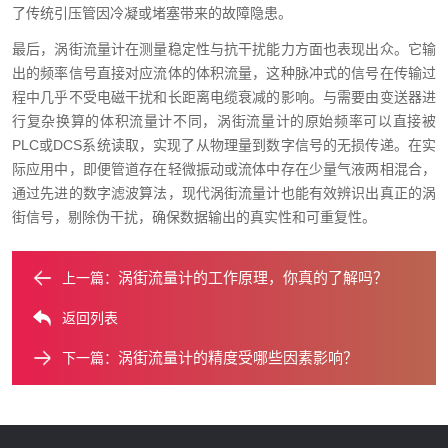
了传统引压管因冷凝或堵塞带来的故障隐患。
最后，涡街流量计在测量稳定性与抗干扰能力方面也表现出众。它输
出的频率信号直接对应流体的体积流量，这种脉冲式的信号在传输过
程中几乎不受电磁干扰和长距离电缆衰减的影响。与需要由变送器进
行复杂换算的体积流量计不同，涡街流量计的原始频率可以直接被
PLC或DCS系统读取，实现了从物理量到数字信号的无损传递。在实
际应用中，即便管道存在轻微振动或流体中存在少量气液两相混合，
通过先进的数字滤波算法，现代涡街流量计也能有效辨识出真正的涡
街信号，剔除伪干扰，确保数据输出的真实性和可重复性。
涡街流量计的工作原理，你真的了解吗？
上一篇：
返回列表
涡街流量计的精度受哪些因素影响？
下一篇：