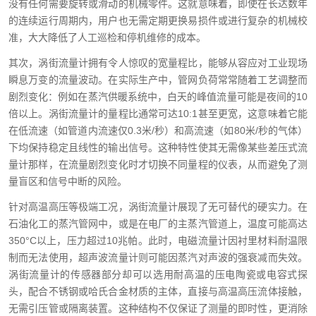
没有任何需要旋转或滑动的机械零件。这就意味着，即使在长达数年
的连续运行周期内，用户也无需定期更换易损件或进行复杂的机械校
准，大大降低了人工巡检和停机维修的成本。
其次，涡街流量计拥有令人惊叹的宽量程比，能够从容应对工业现场
瞬息万变的流量波动。在实际生产中，管网负荷常常随着工艺调整而
剧烈变化：例如在蒸汽供暖系统中，白天的峰值流量可能是夜间的10
倍以上。涡街流量计的量程比通常可达10:1甚至更宽，这意味着它能
在低流速（如管道内流速仅0.3米/秒）和高流速（如80米/秒的气体）
下均保持稳定且线性的输出信号。这种特性使其无需像某些差压式流
量计那样，在流量剧烈变化时才切换不同量程的仪表，从而避免了测
量盲区和信号中断的风险。
针对高温高压等极端工况，涡街流量计展现了无可替代的硬实力。在
石油化工的蒸汽管网中，或是在电厂的主蒸汽管道上，温度可能高达
350°C以上，压力超过10兆帕。此时，电磁流量计因衬里材料耐温限
制而无法使用，超声波流量计则可能因蒸汽对声波的强衰减而失效。
涡街流量计的传感器部分却可以选用耐高温的压电陶瓷或电容式探
头，配合不锈钢或哈氏合金材质的主体，直接与高温高压流体接触，
无需引压管或隔离装置。这种结构不仅保证了测量的即时性，更消除