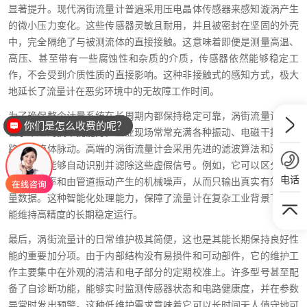
显著提升。现代涡街流量计普遍采用压电晶体传感器来感知漩涡产生
的微小压力变化。这些传感器灵敏且耐用，并且被密封在坚固的外壳
中，完全隔绝了与被测流体的直接接触。这意味着即便是测量高温、
高压、甚至带有一些腐蚀性和杂质的介质，传感器依然能够稳定工
作，不会受到介质性质的直接影响。这种非接触式的感知方式，极大
地延长了流量计在恶劣环境中的无故障工作时间。
为了确保整个计量系统在长周期内都保持稳定可靠，涡街流量计还具
你们是怎么收费的呢？
备了卓越的抗干扰能力。工业现场常常充满各种振动、电磁干扰和管
路中的流体脉动。高端的涡街流量计会采用先进的滤波算法和双传感
器设计，能够自动识别并滤除这些虚假信号。例如，它可以区分真正
电话
的漩涡频率和由管道振动产生的机械噪声，从而只输出真实有效的流
量数据。这种智能化处理能力，保障了流量计在复杂工业背景下依然
能维持高精度的长期稳定运行。
最后，涡街流量计的日常维护极其简便，这也是其能长期保持良好性
能的重要加分项。由于内部结构没有易损件和可动部件，它的维护工
作主要集中在外观的清洁和电子部分的定期校准上。许多型号甚至配
备了自诊断功能，能够实时监测传感器状态和电路健康度，并在参数
异常时发出预警。这种低维护需求意味着它可以长时间无人值守地可