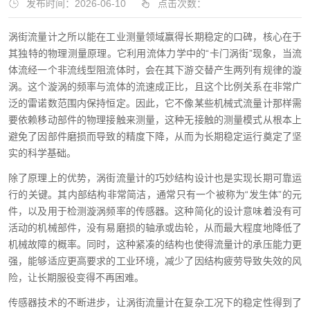
发布时间：2026-06-10
点击次数：
涡街流量计之所以能在工业测量领域赢得长期稳定的口碑，核心在于
其独特的物理测量原理。它利用流体力学中的“卡门涡街”现象，当流
体流经一个非流线型阻流体时，会在其下游交替产生两列有规律的漩
涡。这个漩涡的频率与流体的流速成正比，且这个比例关系在非常广
泛的雷诺数范围内保持恒定。因此，它不像某些机械式流量计那样需
要依赖移动部件的物理接触来测量，这种无接触的测量模式从根本上
避免了因部件磨损而导致的精度下降，从而为长期稳定运行奠定了坚
实的科学基础。
除了原理上的优势，涡街流量计的巧妙结构设计也是实现长期可靠运
行的关键。其内部结构非常简洁，通常只有一个被称为“发生体”的元
件，以及用于检测漩涡频率的传感器。这种简化的设计意味着没有可
活动的机械部件，没有易磨损的轴承或齿轮，从而最大程度地降低了
机械故障的概率。同时，这种紧凑的结构也使得流量计的承压能力更
强，能够适应更高要求的工业环境，减少了因结构疲劳导致失效的风
险，让长期服役变得不再困难。
传感器技术的不断进步，让涡街流量计在复杂工况下的稳定性得到了