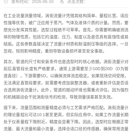
发布时间：2026-06-10
点击次数：
在工业流量测量领域，涡街流量计凭借其结构简单、量程比宽、适应
性强等优势，被广泛应用于蒸汽、气体及液体介质的计量。然而，要
想充分发挥其性能，选型过程绝不可草率。首先，你需要明确被测流
体的物理性质，包括它的温度、压力、粘度以及是否具有腐蚀性或易
结垢。这些参数直接决定了流量计材质和耐温耐压等级的选择，一旦
忽视，轻则影响精度，重则导致设备损坏甚至安全事故。
其次，管道的尺寸和安装条件也是选型时的核心依据。涡街流量计对
前后直管段长度有严格要求，通常上游需要至少10D到20D（D为管
道直径），下游需要5D，以确保流体流态稳定。如果现场空间受限，
无法满足直管段要求，就需要考虑加装整流器，或者重新评估是否适
合选用涡街流量计。此外，管道的振动环境也需重点评估，因为强烈
的机械振动会干扰涡街信号的检测，导致测量误差甚至失效。
接下来，流量范围和测量精度必须与工艺需求严格匹配。涡街流量计
的理论量程比可达10:1甚至更高，但实际应用中，如果工作流量长期
处于仪表量程下限附近，精度会显著下降。因此，选型时应根据正常
流量、最大流量和最小流量，选择合适口径的传感器，确保常用流量