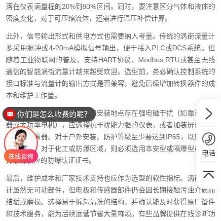
落在仪表满量程的20%到80%区间。同时，要注意区分气体和液体的
密度变化，对于可压缩流体，还需进行温压补偿计算。
此外，信号输出形式和供电方式也需要纳入考量。传统的涡街流量计
多采用脉冲或4-20mA模拟信号输出，便于接入PLC或DCS系统。但
随着工业物联网的普及，支持HART协议、Modbus RTU或甚至无线
通信的智能涡街流量计越来越受欢迎。选型前，务必确认控制系统的
接口标准与流量计的输出方式是否兼容，避免后续增加转换器件的成
本和维护工作量。
环境因素同样不可忽略。如果安装地点存在强电磁干扰（如靠近变频
你们是怎么收费的呢？
器或大功率电机），应选择抗干扰能力强的仪表，或者加装屏蔽电缆
和信号隔离器。对于户外安装，防护等级至少要达到IP65，以应对雨
水和粉尘；对于化工或防爆区域，则必须选用本安型或隔爆型产品，
电话
并取得相应的防爆认证证书。
最后，维护成本和厂家技术支持也应作为选型的软性指标。涡街流量
计虽然无可动部件，但电极和传感器部件仍会因长期接触污浊介质而
结垢或磨损。选择易于拆卸清洗的结构，并确认能及时获得原厂备件
和技术服务，能为后续运营节省大量麻烦。有些品牌提供在线诊断功