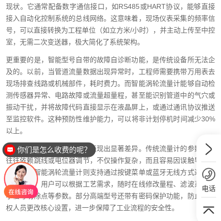
现状。它通常配备数字通信接口，如RS485或HART协议，能够直接
接入自动化控制系统的总线网络。这意味着，现场仪表采集的频率信
号，可以直接转换为工程单位（如立方米/小时），并主动上传至中控
室，无需二次变送器，极大简化了系统架构。
更重要的是，智能型号自带的故障自诊断功能，是传统设备所无法企
及的。以前，当管道流量数据出现异常时，工程师需要携带万用表去
现场排查线路或机械部件，耗时费力。而智能涡轮流量计能够自动检
测传感器异常、电路故障或流量超量程，甚至能识别管道中的气穴或
振动干扰，并将故障代码直接显示在液晶屏上，或通过通讯协议推送
至监控软件。这种预防性维护能力，可以将非计划停机时间减少30%
以上。
在用户交互体验上，两者也表现出显著差异。传统流量计的参数设置
你们是怎么收费的呢？
往往依赖跳线或电位器调节，不仅操作复杂，而且容易因误触导致测
量偏差。智能涡轮流量计则支持通过按键菜单或蓝牙无线方式进行全
参数配置，用户可以根据工艺需求，随时在线修改量程、滤波系数、
电话
小信号切除点等参数。部分高端型号还带有密码保护功能，防止非授
权人员更改核心设置，进一步保障了工业流程的安全性。