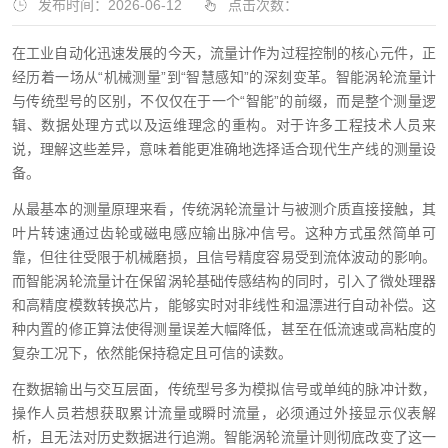
发布时间：2026-06-12
点击次数：
在工业自动化迅速发展的今天，流量计作为过程控制的核心元件，正
经历着一场从“机械测量”到“智慧感知”的深刻变革。智能涡轮流量计
与传统型号的区别，不仅仅在于一个“智能”的前缀，而是整个测量逻
辑、数据处理方式以及运维理念的重构。对于许多工程技术人员来
说，理解这些差异，意味着能更准确地选择适合现代生产线的测量设
备。
从最基本的测量原理来看，传统涡轮流量计与被测介质直接接触，其
叶片转速通过齿轮或磁电感应输出脉冲信号。这种方式虽然简单可
靠，但往往受限于机械磨损，且信号精度容易受到流体波动的影响。
而智能涡轮流量计在保留涡轮基础传感结构的同时，引入了微处理器
和高精度模数转换芯片，能够实时对非线性和温漂进行自动补偿。这
种内置的修正算法使得测量误差大幅降低，甚至在低流速或高粘度的
复杂工况下，依然能保持稳定且可信的读数。
在数据输出与交互层面，传统型号多为模拟信号或单纯的脉冲计数，
操作人员若想获取累计流量或瞬时流量，必须通过外接显示仪表解
析，且无法对历史数据进行追溯。智能涡轮流量计则彻底改变了这一