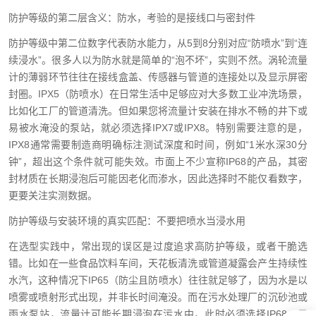
防护等级的第二层含义：防水，考验的是接线口与密封件
防护等级中第二位数字代表防水能力，从5到8分别对应“防喷水”到“连
续浸水”。很多人以为防水就是简单的“泡不坏”，实则不然。涡轮流量
计的薄弱环节往往在接线盒盖、传感器与管道的连接处以及显示屏密
封圈。IPX5（防喷水）在日常生活中足够应对大多数工业冲洗场景，
比如化工厂的管道清洗。但如果您将流量计安装在排水不畅的井下或
易被水淹没的泵站，就必须选择IPX7或IPX8。特别需要注意的是，
IPX8通常需要制造商明确标注测试深度和时间，例如“1米水深30分
钟”，超出这个条件就可能失效。市面上不少宣称IP68的产品，其密
封材质在长期浸泡后可能因老化而渗水，因此选择时不能仅看数字，
更要关注实测数据。
防护等级与安装环境的真实匹配：不要把喷水当浸水用
在选型实践中，常出现的误区是过度追求高防护等级，或者干脆选
错。比如在一些食品饮料车间，天花板清洗或管道凝露会产生持续性
水汽，这种情况下IP65（防尘且防喷水）往往就足够了，因为水是以
喷雾或喷射形式出现，并非长时间淹没。而在污水处理厂的沉砂池或
雨水泵站，流量计可能长期浸泡在污水中，此时必须选择IP68。另