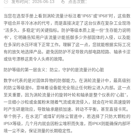
发布时间：2026-06-13
点击次数：
当您在选型手册上看到涡轮流量计标注着“IP65”或“IP68”时，这些数
字组合并非冷冰冰的代号，而是直接决定了这台仪表在复杂工业现场
“活多久、多稳定”的关键指标。防护等级本质上是一份“生存能力说明
书”，它明确告知用户该流量计能抵御多少外部固体的入侵，以及能
在多深的水压环境下正常工作。理解了这一点，您就能根据实际工况
有的放矢地选择产品，避免因防护不足导致内部电路短路、轴承卡涩
或信号漂移这类令人头疼的故障。
防护等级的第一层含义：防尘，守护的是流量计的心脏
数字6代表的是对固体异物的防御能力。在涡轮流量计中，最高级别
的防尘等级是6，意味着设备能完全阻止任何粉尘进入内部。这一点
至关重要，因为涡轮流量计的旋转叶轮和轴承是整个仪表的“心脏”，
一旦细小沙粒或金属粉末随着气流或液流侵入，就会在叶轮高速旋转
时产生研磨效应，导致轴承磨损加速、转动不平衡，甚至直接卡死。
举个例子，在水泥厂或煤矿的除尘管道中，若选择了只防大颗粒的
IP5X等级，几个月内就会因粉尘堆积而失准，而IP6X则能确保内部环
境一尘不染，保证测量的长期稳定性。