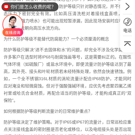
外，还须注意一个隐藏陷阱：防护等级只针对静态情况，并不保证动
你们是怎么收费的呢？
态压力下密封完全有效。比如高压清洗枪对着接线盒直喷，即使
IPX6（防强力喷水）也可能出现短暂渗漏，因此现场安装时应尽量避
免将接线盒朝向高压水流方向。
电话
为什么防护等级不能替代防腐能力？一个必须厘清的概念
防护等级只解决“进不去固体和水”的问题，却完全不涉及化学腐蚀。
许多客户在选型时将IP68与耐腐蚀画等号，这是需要纠正的。在酸性
气体环境（如硫酸厂）或盐水环境中，即便流量计防护等级达到了最
高，其外壳、接头和叶轮材质若未经特殊处理，依然会快速锈蚀。例
如，一个全不锈钢316L材质的涡轮流量计配合IP68防护，才能同时
应对淹没和轻微腐蚀。但对于强酸强碱环境，应优先考虑聚四氟乙烯
衬里或哈氏合金材质，再配合适当的防护等级，才能构成真正的“双
保险”。
如何根据防护等级判断流量计的日常维护重点？
防护等级决定了维护策略。对于IP65或IP67的流量计，日常巡检应重
点关注接线盒盖的密封圈是否老化或移位，以及电缆接头处是否出现