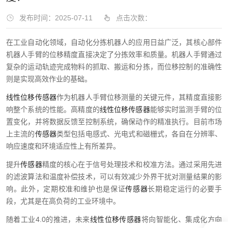
发布时间：2025-07-11
点击次数：
在工业自动化领域，自动化分拣机器人的应用日益广泛，其核心部件
机器人手臂的位移精度直接决定了分拣效率和质量。机器人手臂通过
复杂的运动轨迹完成物料的抓取、搬运和分拣，而位移控制的准确性
则是实现高效作业的基础。
线性位移传感器
作为机器人手臂位移测量的关键元件，其精度直接影
响整个系统的性能。高精度的
线性位移传感器
能够实时监测手臂的位
置变化，并将数据反馈至控制系统，确保动作的精准执行。目前市场
上主流的
传感器
类型包括电感式、光电式和磁栅式，各自在分辨率、
响应速度和环境适应性上有所差异。
提升
传感器
精度的核心在于信号处理技术和校准方法。通过采用先进
的滤波算法和温度补偿技术，可以有效减少外界干扰对测量结果的影
响。此外，定期校准和维护也是保证
传感器
长期稳定运行的必要手
段，尤其是在高负荷的工业环境中。
随着工业4.0的推进，未来
线性位移传感器
将向智能化、集成化方向