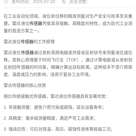
发布时间：2025-07-20
点击次数：
在工业自动化领域，液位和位移的精准测量对生产安全与效率至关重
要。雷达液位
传感器
凭借其非接触、高精度的特性，成为现代工业测
量的首选方案之一。
雷达液位
传感器
的工作原理
雷达液位
传感器
通过发射高频电磁波并接收反射信号来测量液位或位
移。其核心原理基于时间飞行法（TOF），通过计算电磁波从发射到
反射回传感器的时间差，精确计算出目标距离。这种技术不受介质密
度、温度或压力的影响，适用于复杂工业环境。
雷达传感器的核心优势
相比传统接触式传感器，雷达液位传感器具有显著优势：
1. 非接触测量：避免介质污染或腐蚀，延长设备寿命；
2. 高精度：毫米级测量精度，满足严苛工业需求；
3. 强适应性：可应对高温、高压、腐蚀性液体等极端工况；