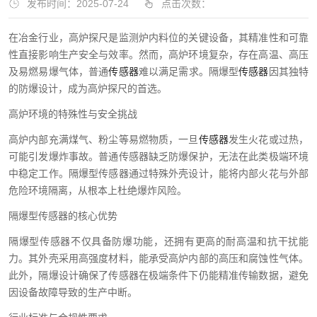
发布时间：2025-07-24
点击次数：
在冶金行业，高炉探尺是监测炉内料位的关键设备，其精准性和可靠
性直接影响生产安全与效率。然而，高炉环境复杂，存在高温、高压
及易燃易爆气体，普通
传感器
难以满足需求。隔爆型
传感器
因其独特
的防爆设计，成为高炉探尺的首选。
高炉环境的特殊性与安全挑战
高炉内部充满煤气、粉尘等易燃物质，一旦
传感器
发生火花或过热，
可能引发爆炸事故。普通传感器缺乏防爆保护，无法在此类极端环境
中稳定工作。隔爆型传感器通过特殊外壳设计，能将内部火花与外部
危险环境隔离，从根本上杜绝爆炸风险。
隔爆型传感器的核心优势
隔爆型传感器不仅具备防爆功能，还拥有更高的耐高温和抗干扰能
力。其外壳采用高强度材料，能承受高炉内部的高压和腐蚀性气体。
此外，隔爆设计确保了传感器在极端条件下仍能精准传输数据，避免
因设备故障导致的生产中断。