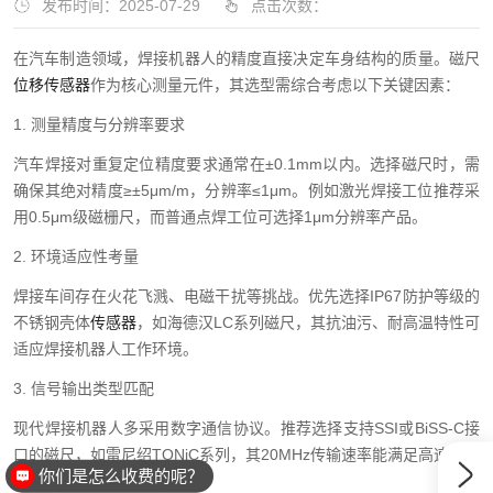
发布时间：2025-07-29
点击次数：
在汽车制造领域，焊接机器人的精度直接决定车身结构的质量。磁尺
位移传感器
作为核心测量元件，其选型需综合考虑以下关键因素：
1. 测量精度与分辨率要求
汽车焊接对重复定位精度要求通常在±0.1mm以内。选择磁尺时，需
确保其绝对精度≥±5μm/m，分辨率≤1μm。例如激光焊接工位推荐采
用0.5μm级磁栅尺，而普通点焊工位可选择1μm分辨率产品。
2. 环境适应性考量
焊接车间存在火花飞溅、电磁干扰等挑战。优先选择IP67防护等级的
不锈钢壳体
传感器
，如海德汉LC系列磁尺，其抗油污、耐高温特性可
适应焊接机器人工作环境。
3. 信号输出类型匹配
现代焊接机器人多采用数字通信协议。推荐选择支持SSI或BiSS-C接
口的磁尺，如雷尼绍TONiC系列，其20MHz传输速率能满足高速焊接
你们是怎么收费的呢？
的实时反馈需求。