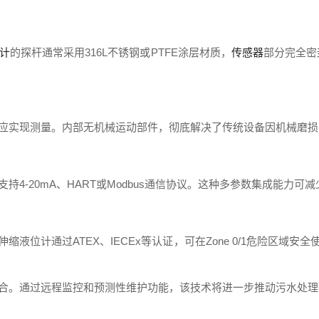
计
的探杆通常采用316L不锈钢或PTFE涂层材质，
传感器
部分完全密
应实现测量。内部无机械运动部件，彻底解决了传统设备因机械磨损
4-20mA、HART或Modbus通信协议。这种多参数集成能力
液位计通过ATEX、IECEx等认证，可在Zone 0/1危险区域
合。通过远程监控和预测性维护功能，该技术将进一步推动污水处理