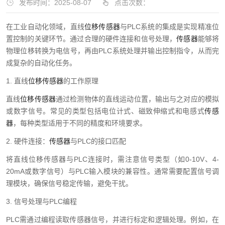
发布时间：2025-08-07
点击次数：
在工业自动化领域，直线
位移传感器
与PLC系统的集成是实现精准位
置控制的关键环节。通过合理的硬件连接和信号处理，
传感器
能够将
物理位移转换为电信号，再由PLC系统处理并输出控制指令，从而完
成复杂的自动化任务。
1. 直线
位移传感器
的工作原理
直线
位移传感器
通过检测物体的直线运动位置，输出与之对应的模拟
或数字信号。常见的类型包括电位计式、磁致伸缩式和电感式
传感
器
，每种类型适用于不同的精度和环境要求。
2. 硬件连接：
传感器
与PLC的接口匹配
将直线位移传感器与PLC连接时，需注意信号类型（如0-10V、4-
20mA或数字信号）与PLC输入模块的兼容性。通常需要配置信号调
理模块，确保信号稳定传输，避免干扰。
3. 信号处理与PLC编程
PLC需通过编程读取传感器信号，并进行标定和逻辑处理。例如，在