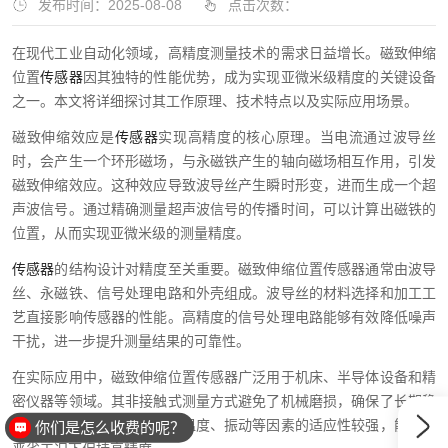
发布时间：2025-08-08
点击次数：
在现代工业自动化领域，高精度测量技术的需求日益增长。磁致伸缩
位置
传感器
因其独特的性能优势，成为实现亚微米级精度的关键设备
之一。本文将详细探讨其工作原理、技术特点以及实际应用场景。
磁致伸缩效应是
传感器
实现高精度的核心原理。当电流通过波导丝
时，会产生一个环形磁场，与永磁铁产生的轴向磁场相互作用，引发
磁致伸缩效应。这种效应导致波导丝产生瞬时形变，进而生成一个超
声波信号。通过精确测量超声波信号的传播时间，可以计算出磁铁的
位置，从而实现亚微米级的测量精度。
传感器
的结构设计对精度至关重要。磁致伸缩位置传感器通常由波导
丝、永磁铁、信号处理电路和外壳组成。波导丝的材料选择和加工工
艺直接影响传感器的性能。高精度的信号处理电路能够有效降低噪声
干扰，进一步提升测量结果的可靠性。
在实际应用中，磁致伸缩位置传感器广泛用于机床、半导体设备和精
密仪器等领域。其非接触式测量方式避免了机械磨损，确保了长期稳
定性。同时，传感器对环境温度、振动等因素的适应性较强，能够在
你们是怎么收费的呢？