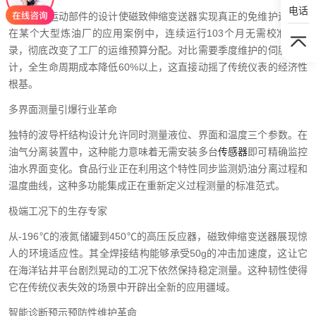
电话
没有机械运动部件的设计使磁致伸缩变送器实现真正的免维护运行。
在某个大型炼油厂的应用案例中，连续运行103个月无需校准的记
录，彻底改变了工厂的运维预算分配。对比需要季度维护的伺服液位
计，全生命周期成本降低60%以上，这直接动摇了传统仪表的经济性
根基。
多界面测量引爆行业革命
独特的波导杆结构设计允许同时测量液位、界面和温度三个参数。在
油气分离装置中，这种能力意味着无需安装多台
传感器
即可精确监控
油水界面变化。食品行业正在利用这个特性同步监测奶油分离过程和
温度曲线，这种多功能集成正在重新定义过程测量的标准范式。
极端工况下的生存专家
从-196℃的液氮储罐到450℃的高压反应器，磁致伸缩变送器展现惊
人的环境适应性。其全焊接结构能够承受50g的冲击加速度，这让它
在海洋钻井平台剧烈晃动的工况下依然保持稳定测量。这种韧性使得
它在传统仪表失效的场景中开辟出全新的应用疆域。
智能诊断预示预防性维护革命