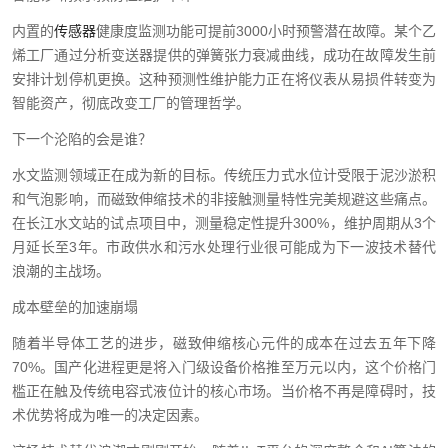
内置的
传感器
健康度监测功能可提前3000小时预警潜在故障。某个乙
烯工厂通过分析变送器提供的弹簧张力衰减曲线，成功在故障发生前
安排计划停机更换。这种预测性维护能力正在将仪表从易损件转变为
智能资产，彻底改变工厂的管理哲学。
下一个沦陷的会是谁？
水文监测领域正在成为新的目标。传统压力式水位计受限于泥沙淤积
和气泡影响，而磁致伸缩技术的非接触测量特性完美规避这些痛点。
在长江水文站的试点项目中，测量稳定性提升300%，维护周期从3个
月延长至3年。市政供水和污水处理行业很可能成为下一波技术替代
浪潮的主战场。
成本壁垒的加速崩塌
随着半导体工艺的进步，磁致伸缩核心元件的成本在过去五年下降
70%。国产化进程更是将入门级设备价格推至万元以内，这个价格门
槛正在触及传统电容式液位计的核心市场。当价格不再是障碍时，技
术优势将成为唯一的决定因素。