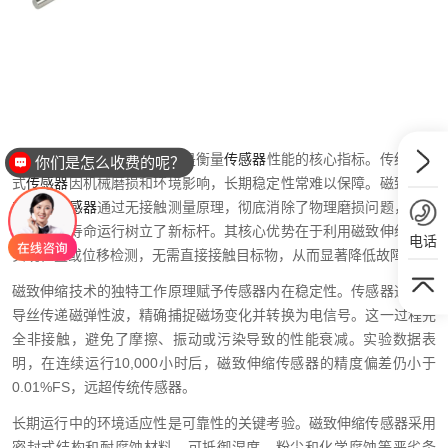
在工业自动化领域，可靠性是衡量
传感器
性能的核心指标。传统接触
你们是怎么收费的呢？
式
传感器
因机械磨损和环境影响，长期稳定性常难以保障。磁致伸缩
非接触
传感器
通过无接触测量原理，彻底消除了物理磨损问题，为高
精度、长寿命运行树立了新标杆。其核心优势在于利用磁致伸缩效应
电话
实现位置或位移检测，无需直接接触目标物，从而显著降低故障率。
磁致伸缩技术的独特工作原理赋予传感器内在稳定性。传感器通过波
导丝传递磁弹性波，精确捕捉磁场变化并转换为电信号。这一过程完
全非接触，避免了摩擦、振动或污染导致的性能衰减。实验数据表
明，在连续运行10,000小时后，磁致伸缩传感器的精度偏差仍小于
0.01%FS，远超传统传感器。
长期运行中的环境适应性是可靠性的关键考验。磁致伸缩传感器采用
密封式结构和耐腐蚀材料，可抵御湿度、粉尘和化学腐蚀等恶劣条