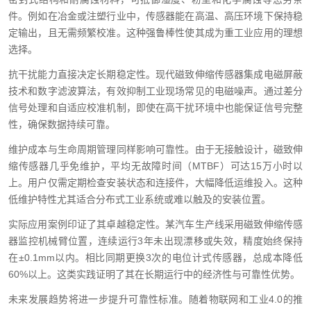
件。例如在冶金或注塑行业中，传感器能在高温、高压环境下保持稳
定输出，且无需频繁校准。这种强鲁棒性使其成为重工业应用的理想
选择。
抗干扰能力直接决定长期稳定性。现代磁致伸缩传感器集成电磁屏蔽
技术和数字滤波算法，有效抑制工业现场常见的电磁噪声。通过差分
信号处理和自适应校准机制，即使在高干扰环境中也能保证信号完整
性，确保数据持续可靠。
维护成本与生命周期管理同样影响可靠性。由于无接触设计，磁致伸
缩传感器几乎免维护，平均无故障时间（MTBF）可达15万小时以
上。用户仅需定期检查安装状态和连接件，大幅降低运维投入。这种
低维护特性尤其适合分布式工业系统或难以触及的安装位置。
实际应用案例印证了其卓越稳定性。某汽车生产线采用磁致伸缩传感
器监控机械臂位置，连续运行3年未出现漂移或失效，精度始终保持
在±0.1mm以内。相比同期更换3次的电位计式传感器，总成本降低
60%以上。这类实践证明了其在长期运行中的经济性与可靠性优势。
未来发展趋势将进一步提升可靠性标准。随着物联网和工业4.0的推