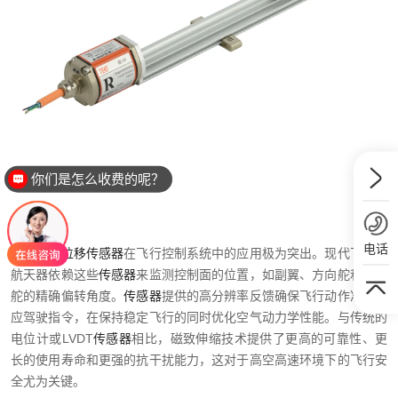
你们是怎么收费的呢？
电话
磁致伸缩位移传感器
在飞行控制系统中的应用极为突出。现代飞机和
航天器依赖这些
传感器
来监测控制面的位置，如副翼、方向舵和升降
舵的精确偏转角度。
传感器
提供的高分辨率反馈确保飞行动作准确响
应驾驶指令，在保持稳定飞行的同时优化空气动力学性能。与传统的
电位计或LVDT
传感器
相比，磁致伸缩技术提供了更高的可靠性、更
长的使用寿命和更强的抗干扰能力，这对于高空高速环境下的飞行安
全尤为关键。