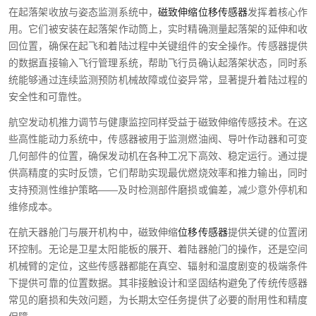
在起落架收放与姿态监测系统中，
磁致伸缩位移传感器
发挥着核心作
用。它们被安装在起落架作动筒上，实时精确测量起落架的延伸和收
回位置，确保在起飞和着陆过程中关键组件的安全操作。传感器提供
的数据直接输入飞行管理系统，帮助飞行员确认起落架状态，同时系
统能够通过连续监测预防机械故障或位姿异常，显著提升着陆过程的
安全性和可靠性。
航空发动机推力调节与健康监控同样受益于磁致伸缩传感技术。在这
些高性能动力系统中，传感器被用于监测燃油阀、导叶作动器和可变
几何部件的位置，确保发动机在各种工况下高效、稳定运行。通过提
供高精度的实时反馈，它们帮助实现最优燃烧效率和推力输出，同时
支持预测性维护策略——及时检测部件磨损或偏差，减少意外停机和
维修成本。
在航天器舱门与展开机构中，磁致伸缩
位移传感器
提供关键的位置闭
环控制。无论是卫星太阳能板的展开、着陆器舱门的操作，还是空间
机械臂的定位，这些传感器都能在真空、辐射和温度剧变的极端条件
下提供可靠的位置数据。其非接触设计和坚固结构避免了传统传感器
常见的磨损和失效问题，为长期太空任务提供了必要的耐用性和精度