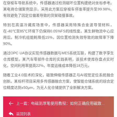
在穿梭车导航系统中，传感器通过检测磁环位置构建绝对坐标参考。
某电商仓储案例显示，采用此方案后穿梭车停准率提升至99.98%，
有效避免了因定位偏差导致的货架碰撞事故。
特别在高温冷藏库场景中，传感器采用特殊合金波导管材料，
在-40℃至85℃环境下仍保持0.05%FS的线性度。某生鲜物流中心应
用后，制冷机组能耗降低15%，因位置检测失效导致的故障率下降
90%。
通过OPC UA协议实现传感器数据与MES系统互联，构建了数字孪生
仓库模型。某汽车零部件仓库的实践表明，该技术使库存盘点实时
化，空间利用率提高22%，年度运维成本降低18万元。
随着工业4.0技术的深化，磁致伸缩传感器正与AI视觉定位系统融合
创新。某标杆项目采用多传感器融合方案，使智能仓储系统的综合定
位精度达到±50μm，为无人化仓储提供了全新解决方案。
电磁测厚笔使用教程：如何正确应用磁致伸缩原理进行测量？
上一篇：
返回列表