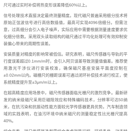
尺可通过实时补偿将热变形误差降低60%以上。
信号处理技术直接决定最终测量精度。现代磁尺普遍采用细分技术将
原始正弦波信号进行高倍数插值，最高可实现4096倍细分。但需注
意，过高细分会引入电子噪声，实际应用中需要根据测量速度要求优
化细分倍数。采用双头读取结构的磁尺通过平均化处理可有效抑制安
装偏心带来的周期性误差。
安装质量对精度的影响常被低估。研究表明，磁尺传感器与导轨的平
行度误差超过0.1mm/m时，会引入阿贝误差导致测量值偏差。推荐使
用激光干涉仪进行安装校准，确保磁尺基座安装平面度控制在
±0.02mm以内。磁栅尺的栅距误差可通过闭环补偿技术进行校正，使
系统精度提升至±3μm/m以上。
在超高精度应用场景中，磁尺传感器面临光栅尺的激烈竞争。最新研
发的纳米级磁尺采用巨磁阻效应和特殊编码技术，分辨率可达50纳
米，在抗污染和抗振动性能方面较光学传感器更具优势。汽车制造领
域的实践表明，在油污环境中纳米磁尺的测量稳定性比光栅尺提高
40%。