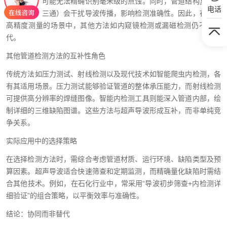
敏度较低，可能无法精确识别毫米级的点蚀。同时，管道结构复杂性
电话
（如弯头、三通）会干扰导波传播，影响检测准确性。因此，在需要
高精度测量的场景中，其他方法如内窥镜检测或漏磁检测仍不可替
代。
其他管道检测方法的互补性角色
传统方法如压力测试、射线检测以及现代技术如智能爬虫内检测，各
有其适用场景。压力测试能够验证管道的整体承压能力，而射线检测
可提供高分辨率的焊缝图像。智能内检测工具则能深入管道内部，绘
制详细的三维缺陷图谱。这些方法与超声导波形成互补，而非单纯竞
争关系。
实际应用中的选择策略
在选择检测方法时，需综合考虑管道材质、运行环境、缺陷类型及预
算因素。超声导波适合快速筛查和定期监测，而精确量化缺陷时需结
合其他技术。例如，在石化行业中，常采用“导波初步筛查+内检测详
细验证”的组合策略，以平衡效率与准确性。
结论：协同而非替代